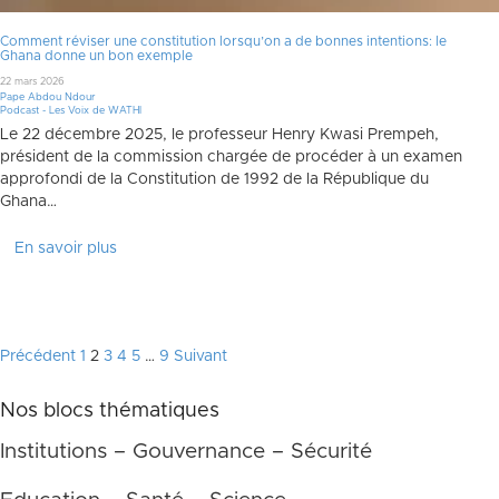
Comment réviser une constitution lorsqu’on a de bonnes intentions: le
Ghana donne un bon exemple
22 mars 2026
Pape Abdou Ndour
Podcast - Les Voix de WATHI
Le 22 décembre 2025, le professeur Henry Kwasi Prempeh,
président de la commission chargée de procéder à un examen
approfondi de la Constitution de 1992 de la République du
Ghana…
En savoir plus
Pagination
Précédent
1
2
3
4
5
…
9
Suivant
des
Nos blocs thématiques
publications
Institutions – Gouvernance – Sécurité