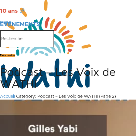
10 ans
🎉
Menu
ÉVÉNEMENTS
PUBLICATIONS
Faire un don
Podcast – Les Voix de
WATHI
Accueil
Category: Podcast – Les Voix de WATHI
(Page 2)