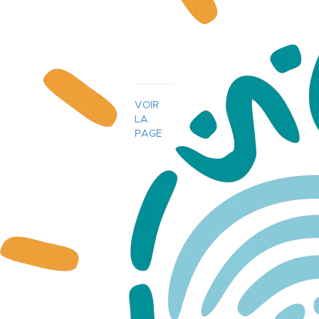
Audios
VOIR
LA
PAGE