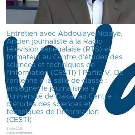
Entretien avec Abdoulaye Ndiaye,
Ancien journaliste à la Radio
télévision sénégalaise (RTS) et
formateur au Centre d’études des
sciences et techniques de
l’information (CESTI) | Partie V, De
l’antenne à la salle de classe :
enseigner le journalisme à
l’université de Dakar au Centre
d’études des sciences et
techniques de l’information
(CESTI)
2 juillet 2026
Aucun commentaire