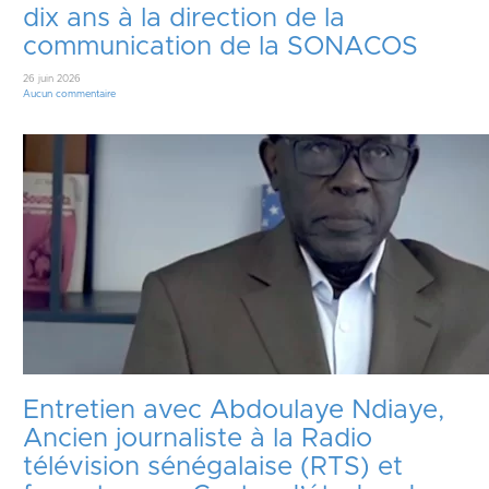
dix ans à la direction de la
communication de la SONACOS
26 juin 2026
Aucun commentaire
Entretien avec Abdoulaye Ndiaye,
Ancien journaliste à la Radio
télévision sénégalaise (RTS) et