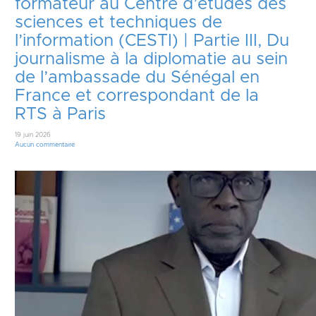
formateur au Centre d’études des
sciences et techniques de
l’information (CESTI) | Partie III, Du
journalisme à la diplomatie au sein
de l’ambassade du Sénégal en
France et correspondant de la
RTS à Paris
19 juin 2026
Aucun commentaire