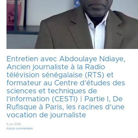
Entretien avec Abdoulaye Ndiaye,
Ancien journaliste à la Radio
télévision sénégalaise (RTS) et
formateur au Centre d’études des
sciences et techniques de
l’information (CESTI) | Partie I, De
Rufisque à Paris, les racines d’une
vocation de journaliste
5 juin 2026
Aucun commentaire