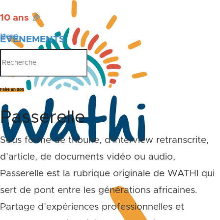
10 ans
🎉
Menu
ÉVÉNEMENTS
PUBLICATIONS
Faire un don
Passerelle
Sous forme de tribune, d’interview retranscrite,
d’article, de documents vidéo ou audio,
Passerelle est la rubrique originale de WATHI qui
sert de pont entre les générations africaines.
Partage d’expériences professionnelles et