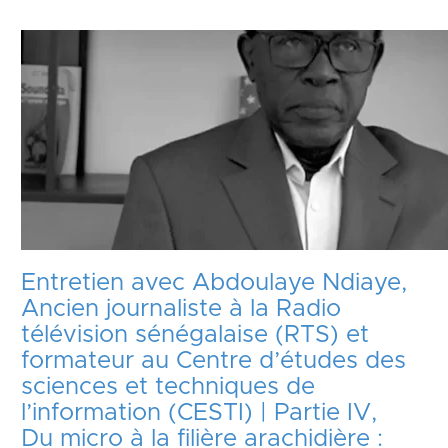
Entretien avec Abdoulaye Ndiaye,
Ancien journaliste à la Radio
télévision sénégalaise (RTS) et
formateur au Centre d’études des
sciences et techniques de
l’information (CESTI) | Partie IV,
Du micro à la filière arachidière :