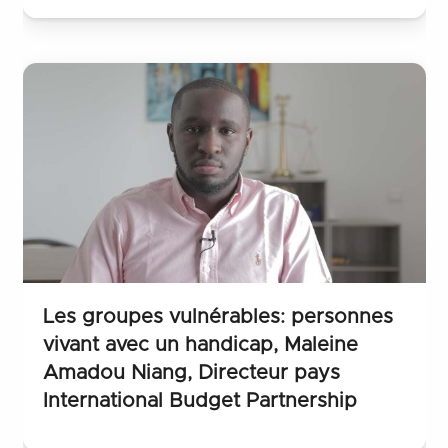
d’opinion.
Nous vous proposerons des publications
sous divers formats (Wathinotes, affiches)
et des entretiens (vidéos, podcasts…) avec
des dirigeants/acteurs étatiques africains,
des personnalités de la société civile
africaine, les défenseurs des droits humains
et d’autres observateurs de la situation des
droits humains sur le continent.
Les groupes vulnérables: personnes
vivant avec un handicap, Maleine
Ce projet de WATHI bénéficie du
Amadou Niang, Directeur pays
International Budget Partnership
financement d’Open Society Initiative for
West Africa.