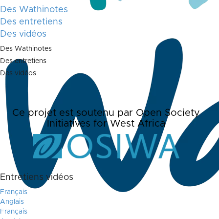
Des Wathinotes
Des entretiens
Des vidéos
Des Wathinotes
Des entretiens
Des vidéos
Ce projet est soutenu par Open Society
Initiatives for West Africa
Entretiens vidéos
Français
Anglais
Français