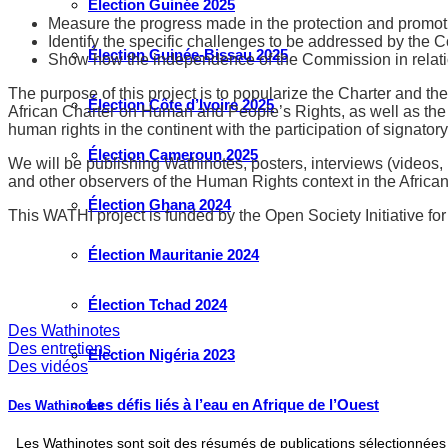
Élection Guinée 2025
Measure the progress made in the protection and promotio
Identify the specific challenges to be addressed by the C
Élection Guinée-Bissau 2025
Show how the independence of the Commission in relation t
The purpose of this project is to popularize the Charter and t
Élection Côte d’Ivoire 2025
African Charter on Human and People’s Rights, as well as the inst
human rights in the continent with the participation of signator
Élection Cameroun 2025
We will be publishing Wathinotes, posters, interviews (videos,
and other observers of the Human Rights context in the African
Élection Ghana 2024
This WATHI project is funded by the Open Society Initiative for
Élection Mauritanie 2024
Élection Tchad 2024
Des Wathinotes
Des entretiens
Election Nigéria 2023
Des vidéos
Les défis liés à l’eau en Afrique de l’Ouest
Des Wathinotes
Les Wathinotes sont soit des résumés de publications sélectionnées