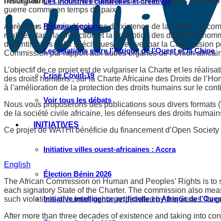
Instagram
l’effectivité de ces droits et surtout aux autres acteurs de réag
Les industries culturelles et créatives
guerre comme en temps de paix.
Réseaux sociaux
Après plus de trois décennies d’existence de la Charte, et co
réalisés dans la protection et la promotion des droits de l’h
d’identifier les défis spécifiques à relever par la Commission
Les relations entre l’Afrique de l’Ouest et la Chine
Commission par rapport aux autres organes de l’Union africai
L’objectif de ce projet est de vulgariser la Charte et les réal
Crise Covid-19
des droits humains , sur la Charte Africaine des Droits de l’Hom
à l’amélioration de la protection des droits humains sur le conti
Voir tous les débats
Nous vous proposerons des publications sous divers formats (W
de la société civile africaine, les défenseurs des droits humain
INITIATIVES
Ce projet de WATHI bénéficie du financement d’Open Society Ini
Initiative villes ouest-africaines : Accra
English
Élection Bénin 2026
The African Commission on Human and Peoples’ Rights is to so
each signatory State of the Charter. The commission also measur
Initiative intelligence artificielle en Afrique de l’Oues
such violations of human rights perpetrated by the States. Its 
After more than three decades of existence and taking into con