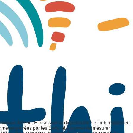
e en Afrique. Elle assure la disponibilité de l’information en
omme perpétrées par les États, elle permet de mesurer