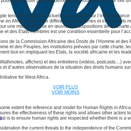
ir pour faire cesser plus rapidement ces violations. Elle se fixe 
mpte tenu des menaces actuelles qui pèsent sur l’indépendance 
omme en Afrique grâce aux différents mécanismes et instruments 
 pour une meilleure mise en œuvre des dispositions de la Charte
ne et des Etats membres est une condition essentielle pour l’a
isations de la Commission Africaine des Droits de l’Homme et des 
me et des Peuples, les institutions prévues par cette charte, leu
nent tout en impliquant les Etats, la société africaine et les lead
athinotes, affiches) et des entretiens (vidéos, podcasts…) avec 
s et d’autres observateurs de la situation des droits humains sur
tiative for West Africa.
VOIR PLUS
VOIR MOINS
me extent the reference and model for Human Rights in Africa. 
es the effectiveness of these rights and allows other actors to 
t
goal is to ensure human rights are respected whether there is a w
sideration the current threats to the independence of the Commis