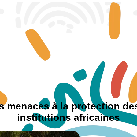
les menaces à la protection de
institutions africaines