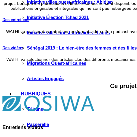
Initiative villes ouest-africaines : Abidjan
projet. Lorsque les publications et leurs résumés ne sont disponibles
publications originales et intégrales qui ne sont pas hébergées pa
Initiative Élection Tchad 2021
Des entretiens
WATHI va réaliser des entretiens en format vidéo et/ou podcast avec d
Initiative villes ouest-africaines : Lagos
Sénégal 2019 : Le bien-être des femmes et des fille
Des vidéos
WATHI va sélectionner des articles clés des différents mécanismes d
Migrations Ouest-africaines
Artistes Engagés
Ce projet
RUBRIQUES
Tribune
Passerelle
Entretiens vidéos