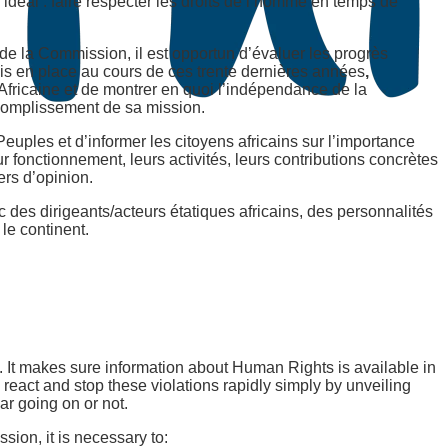
un idéal : faire respecter les droits de l’homme en temps de
de la Commission, il est opportun d’évaluer les progrès
mis en place au cours de ces trente dernières années
,
 Africaine et de montrer en quoi l’indépendance de la
ccomplissement de sa mission.
Peuples et d’informer les citoyens africains sur l’importance
r fonctionnement, leurs activités, leurs contributions concrètes
ers d’opinion.
des dirigeants/acteurs étatiques africains, des personnalités
 le continent.
It makes sure information about Human Rights is available in
react and stop these violations rapidly simply by unveiling
ar going on or not.
sion, it is necessary to: