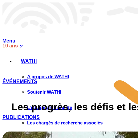
Menu
10 ans
🎉
WATHI
A propos de WATHI
ÉVÉNEMENTS
Soutenir WATHI
Les progrès, les défis et 
L’équipe permanente
PUBLICATIONS
Les chargés de recherche associés