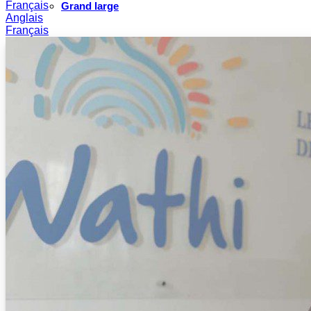
Français
Grand large
Anglais
Français
Le choix de WATHI
PROJETS
Justice pour les victimes des crimes graves au Sahel
Renforcement et transformation des systèmes éduca
Élection présidentielle Sénégal 2024, réformes prio
Conversations sur l’avenir du Sahel
Débats citoyens place et rôle des femmes
Protection des droits de l’Homme en Afrique