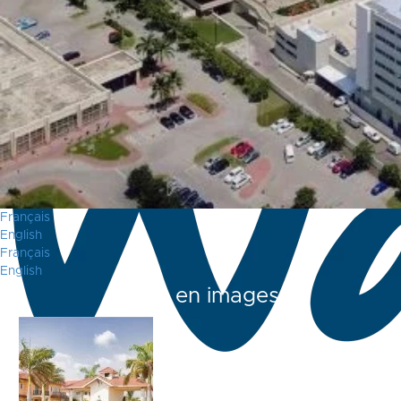
Français
English
Français
English
Accra en images