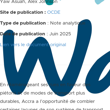
Yaw Asuah, Alex Johnson
Site de publication :
OCDE
Type de publication
: Note analytique
Date de publication
: Juin 2025
Lien vers le document original
En réaménageant ses rues en faveur des
piétons et de modes de transport plus
durables, Accra a l’opportunité de combler
certaines lacunes de son système de transport