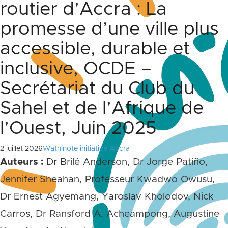
routier d’Accra : La
promesse d’une ville plus
accessible, durable et
inclusive, OCDE –
Secrétariat du Club du
Sahel et de l’Afrique de
l’Ouest, Juin 2025
2 juillet 2026
Wathinote initiative Accra
Auteurs :
Dr Brilé Anderson, Dr Jorge Patiño,
Jennifer Sheahan, Professeur Kwadwo Owusu,
Dr Ernest Agyemang, Yaroslav Kholodov, Nick
Carros, Dr Ransford A. Acheampong, Augustine