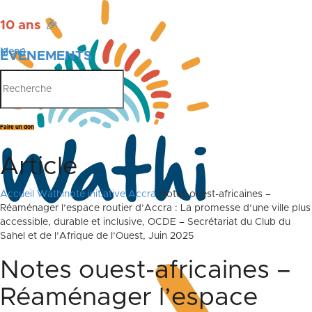
10 ans
🎉
Menu
ÉVÉNEMENTS
PUBLICATIONS
Faire un don
Article
Accueil
Wathinote initiative Accra
Notes ouest-africaines –
Réaménager l’espace routier d’Accra : La promesse d’une ville plus
accessible, durable et inclusive, OCDE – Secrétariat du Club du
Sahel et de l’Afrique de l’Ouest, Juin 2025
Notes ouest-africaines –
Réaménager l’espace