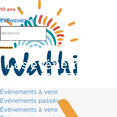
10 ans
🎉
Menu
ÉVÉNEMENTS
PUBLICATIONS
Faire un don
Les événements
de WATHI
Événements à venir
Événements passés
Événements à venir