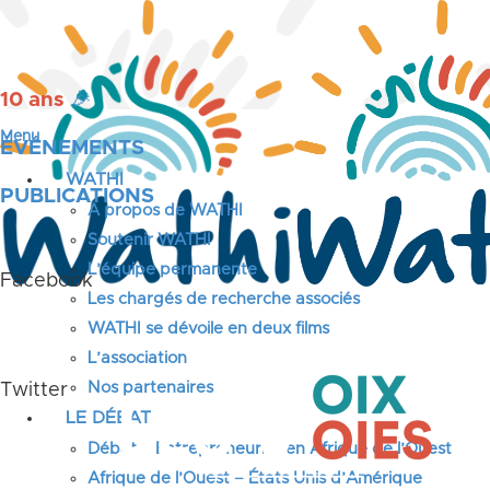
10 ans
🎉
Menu
ÉVÉNEMENTS
WATHI
PUBLICATIONS
A propos de WATHI
Soutenir WATHI
L’équipe permanente
Facebook
Les chargés de recherche associés
WATHI se dévoile en deux films
L’association
Nos partenaires
Twitter
LE DÉBAT
Débat – Entrepreneuriat en Afrique de l’Ouest
Afrique de l’Ouest – États Unis d’Amérique