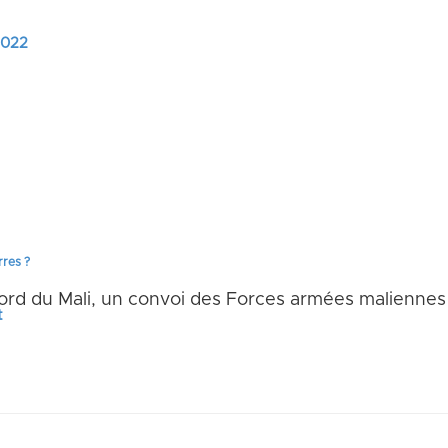
 2022
nalyse des grandes questions africaines. En cin
mique, sociale, culturelle, scientifique ou parta
s et des événements de WATHI. Ce podcast est réal
ve des sociétés ouest-africaines et africaines.
rres ?
u nord du Mali, un convoi des Forces armées maliennes
t