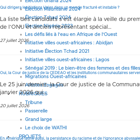
Élection Ghana 2024
Qui dirigera les Nations Unies dans un monde fracturé et instable ?
Élection Mauritanie 2024
Élection Tchad 2024
La liste des candidats s’est élargie à la veille du pr
Election Nigéria 2023
de l’ONU et ancien représentant spécial…
Les défis liés à l’eau en Afrique de l’Ouest
27 juillet 2026
Initiative villes ouest-africaines : Abidjan
Initiative Élection Tchad 2021
Initiative villes ouest-africaines : Lagos
Sénégal 2019 : Le bien-être des femmes et des fille
Oui, la Cour de justice de la CEDEAO et les institutions communautaires serv
Migrations Ouest-africaines
Le 25 juin dernier, la Cour de justice de la Commun
Artistes Engagés
janvier 2026 qui…
RUBRIQUES
Tribune
20 juillet 2026
Passerelle
Grand large
Le choix de WATHI
PROJETS
En Amérique latine aussi, la persistance du racisme et de l’ignorance abyssale