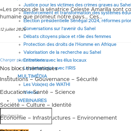
Justice pour les victimes des crimes graves au Sahel
«Les propos de la sénatrice Celeste Amarilla sont con
Renforcement et transformation des systèmes éduca
humaine que promeut notre pays… Ces…
Élection présidentielle Sénégal 2024, réformes prior
Conversations sur l’avenir du Sahel
12 juillet 2026
Débats citoyens place et rôle des femmes
Protection des droits de l’Homme en Afrique
Valorisation de la recherche au Sahel
Entretiens avec les élus locaux
Charger plus d'épisodes...
Le partenariat avec l’IRIS
Nos blocs thématiques
MULTIMÉDIA
Institutions – Gouvernance – Sécurité
Les Voix(es) de WATHI
Education – Santé – Science
Videos
WEBINAIRES
Société – Culture – Identité
Economie – Infrastructures – Environnement