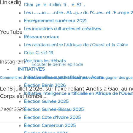
LinkedIn
Changement climatique 2022
Les relations entre l’Afrique de l’Ouest et l’Europe
Enseignement supérieur 2021
Chaque semaine, WATHI propose une a
Les industries culturelles et créatives
YouTube
un sujet d’actualité politique, écono
Réseaux sociaux
d’action sur la base des publication
Les relations entre l’Afrique de l’Ouest et la Chine
d’idées pour une transformation positi
Crise Covid-19
Voir tous les débats
Instagram
Êcouter le dernier épisode
INITIATIVES
Initiative villes ouest-africaines : Accra
Comment les armées sahéliennes (et africaines) peuvent-elles gagner des gue
Élection Bénin 2026
Le 18 juillet 2026, sur l’axe reliant Anéfis à Gao, a
Initiative intelligence artificielle en Afrique de l’Oues
Corps est tombé…
Élection Guinée 2025
3 août 2026
Élection Guinée-Bissau 2025
Élection Côte d’Ivoire 2025
Élection Cameroun 2025