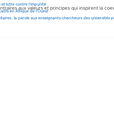
 et lutte contre l’impunité
traires aux valeurs et principes qui inspirent la coex
tifs en Afrique de l’Ouest
itaires : la parole aux enseignants-chercheurs des universités 