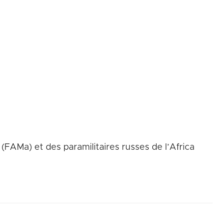
q minutes ou un peu plus, nous revenons sur
geons des savoirs, des analyses et des pistes
isé par l’équipe de WATHI, votre laboratoire
 (FAMa) et des paramilitaires russes de l’Africa