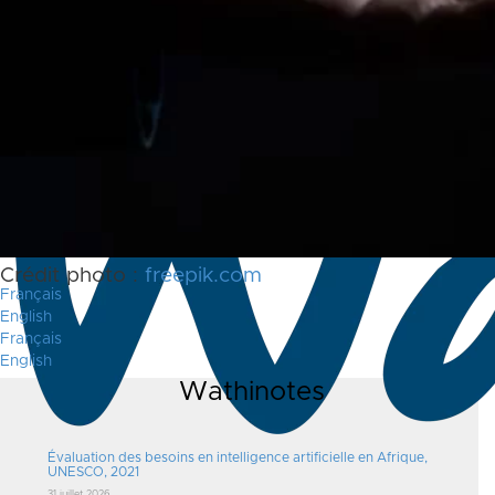
Crédit photo :
freepik.com
Français
English
Français
English
Wathinotes
Évaluation des besoins en intelligence artificielle en Afrique,
UNESCO, 2021
31 juillet 2026