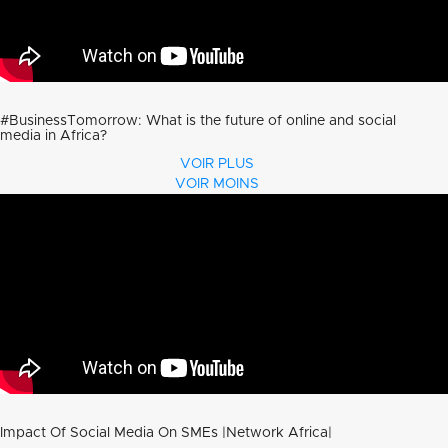
#BusinessTomorrow​: What is the future of online and social
media in Africa?
VOIR PLUS
VOIR MOINS
Impact Of Social Media On SMEs |Network Africa|