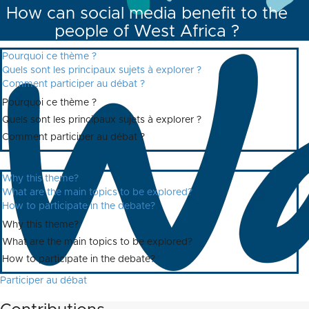
How can social media benefit to the
people of West Africa ?
Pourquoi ce thème ?
Quels sont les principaux sujets à explorer ?
Comment participer au débat ?
Pourquoi ce thème ?
Quels sont les principaux sujets à explorer ?
Comment participer au débat ?
Why this theme?
What are the main topics to be explored?
How to participate in the debate?
Why this theme?
What are the main topics to be explored?
How to participate in the debate?
Participer au débat