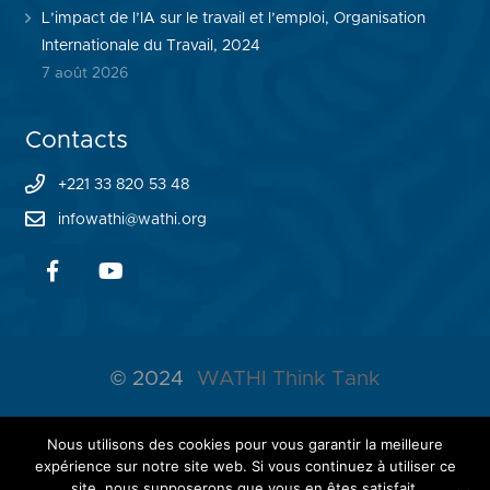
L’impact de l’IA sur le travail et l’emploi, Organisation
Internationale du Travail, 2024
7 août 2026
Contacts
+221 33 820 53 48
infowathi@wathi.org
© 2024
WATHI Think Tank
ABOUT WATHI
Nous utilisons des cookies pour vous garantir la meilleure
expérience sur notre site web. Si vous continuez à utiliser ce
THE LAB
site, nous supposerons que vous en êtes satisfait.