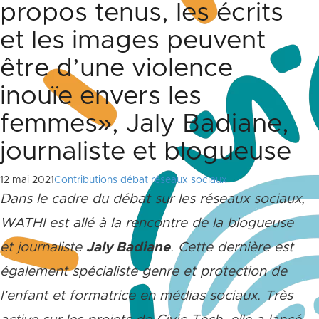
propos tenus, les écrits
et les images peuvent
être d’une violence
inouïe envers les
femmes», Jaly Badiane,
journaliste et blogueuse
12 mai 2021
Contributions débat réseaux sociaux
Dans le cadre du débat sur les réseaux sociaux,
WATHI est allé à la rencontre de la blogueuse
et journaliste
Jaly Badiane
. Cette dernière est
également spécialiste genre et protection de
l’enfant et formatrice en médias sociaux. Très