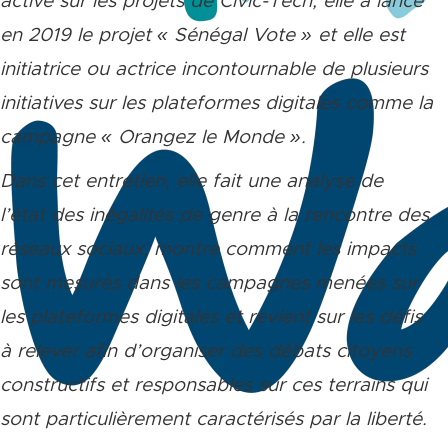
active sur les projets de Civic-Tech, elle a lancé
en 2019 le projet « Sénégal Vote » et elle est
initiatrice ou actrice incontournable de plusieurs
initiatives sur les plateformes digitales comme la
campagne « Orangez le Monde ».
Dans cet entretien, elle fait une analyse de
l’état des inégalités de genre à la rencontre des
réseaux sociaux, montre comment les impacts
sont mesurés dans les campagnes menées sur
les plateformes digitales et revient sur les défis
à relever afin d’organiser des débats citoyens
constructifs et responsables sur ces terrains qui
sont particulièrement caractérisés par la liberté.