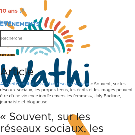
10 ans
🎉
Menu
ÉVÉNEMENTS
PUBLICATIONS
Faire un don
Article
Accueil
Contributions débat réseaux sociaux
« Souvent, sur les
réseaux sociaux, les propos tenus, les écrits et les images peuvent
être d’une violence inouïe envers les femmes», Jaly Badiane,
journaliste et blogueuse
« Souvent, sur les
réseaux sociaux, les