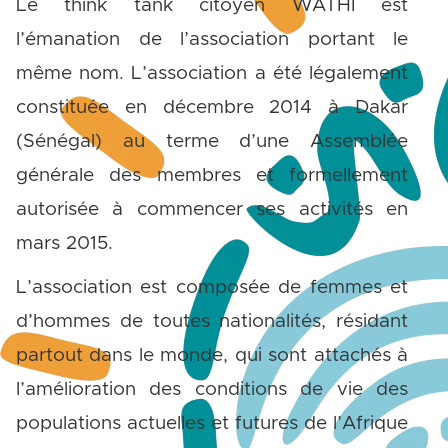
Le think tank citoyen WATHI est
l’émanation de l’association portant le
même nom. L’association a été légalement
constituée en décembre 2014 à Dakar
(Sénégal) au terme d’une Assemblée
générale des membres et formellement
autorisée à commencer ses activités en
mars 2015.
L’association est composée de femmes et
d’hommes de toutes nationalités, résidant
partout dans le monde, qui sont attachés à
l’amélioration des conditions de vie des
populations actuelles et futures de l’Afrique