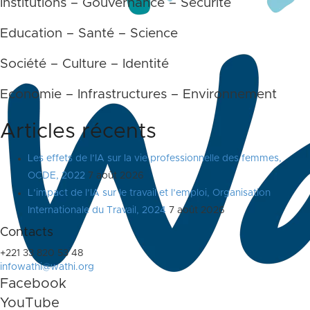
Institutions – Gouvernance – Sécurité
Education – Santé – Science
Société – Culture – Identité
Economie – Infrastructures – Environnement
Articles récents
Les effets de l’IA sur la vie professionnelle des femmes,
OCDE, 2022
7 août 2026
L’impact de l’IA sur le travail et l’emploi, Organisation
Internationale du Travail, 2024
7 août 2026
Contacts
+221 33 820 53 48
infowathi@wathi.org
Facebook
YouTube