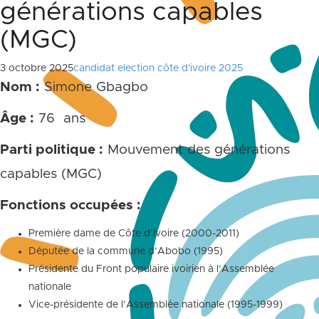
générations capables
(MGC)
3 octobre 2025
candidat election côte d'ivoire 2025
Nom :
Simone Gbagbo
Âge :
76 ans
Parti politique :
Mouvement des générations
capables (MGC)
Fonctions occupées :
Première dame de Côte d’Ivoire (2000-2011)
Députée de la commune d’Abobo (1995)
Présidente du Front populaire ivoirien à l’Assemblée
nationale
Vice-présidente de l’Assemblée nationale (1995-1999)