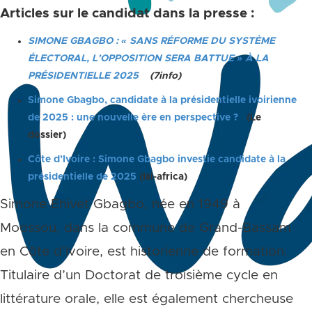
Articles sur le candidat dans la presse :
SIMONE GBAGBO : « SANS RÉFORME DU SYSTÈME
ÉLECTORAL, L’OPPOSITION SERA BATTUE » À LA
PRÉSIDENTIELLE 2025
(7info)
Simone Gbagbo, candidate à la présidentielle ivoirienne
de 2025 : une nouvelle ère en perspective ?
(Le
dossier)
Côte d’Ivoire : Simone Gbagbo investie candidate à la
présidentielle de 2025
(Isi-africa)
Simone Ehivet Gbagbo, née en 1949 à
Moossou, dans la commune de Grand-Bassam
en Côte d’Ivoire, est historienne de formation.
Titulaire d’un Doctorat de troisième cycle en
littérature orale, elle est également chercheuse