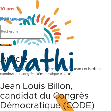
10 ans
🎉
Menu
ÉVÉNEMENTS
PUBLICATIONS
Faire un don
Article
Accueil
candidat election côte d'ivoire 2025
Jean Louis Billon,
candidat du Congrès Démocratique (CODE)
Jean Louis Billon,
candidat du Congrès
Démocratique (CODE)