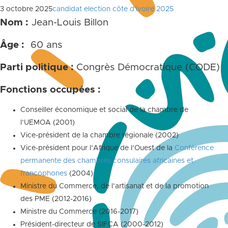
3 octobre 2025
candidat election côte d'ivoire 2025
Nom :
Jean-Louis Billon
Âge :
60 ans
Parti politique :
Congrès Démocratique (CODE)
Fonctions occupées :
Conseiller économique et social de la chambre de
l’UEMOA (2001)
Vice-président de la chambre régionale (2002)
Vice-président pour l’Afrique de l’Ouest de la
Conférence
permanente des chambres consulaires africaines et
francophones
(2004)
Ministre du Commerce, de l’artisanat et de la promotion
des PME (2012-2016)
Ministre du Commerce (2016-2017)
Président-directeur de SIFCA (2000-2012)