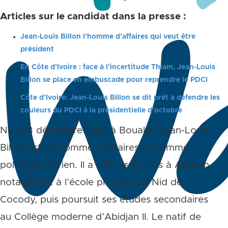
Articles sur le candidat dans la presse :
Jean-Louis Billon l’homme d’affaires qui veut être
président
En Côte d’Ivoire : face à l’incertitude Thiam, Jean-Louis
Billon se place en embuscade pour reprendre le PDCI
Côte d’Ivoire: Jean-Louis Billon se dit prêt à défendre les
couleurs du PDCI à la présidentielle d’octobre
Né le 8 décembre 1964 à Bouaké, Jean-Louis
Billon est un homme d’affaires et homme
politique ivoirien. Il a fait ses études à Abidjan,
notamment à l’école primaire du Nid de
Cocody, puis poursuit ses études secondaires
au Collège moderne d’Abidjan II. Le natif de