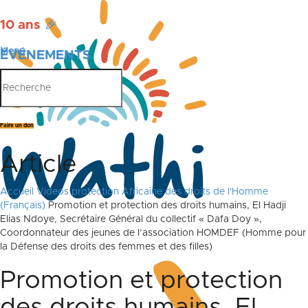
10 ans
🎉
Menu
ÉVÉNEMENTS
PUBLICATIONS
Faire un don
Article
Accueil
Videos protection Africaine des droits de l'Homme
(Français)
Promotion et protection des droits humains, El Hadji
Elias Ndoye, Secrétaire Général du collectif « Dafa Doy »,
Coordonnateur des jeunes de l’association HOMDEF (Homme pour
la Défense des droits des femmes et des filles)
Promotion et protection
des droits humains, El