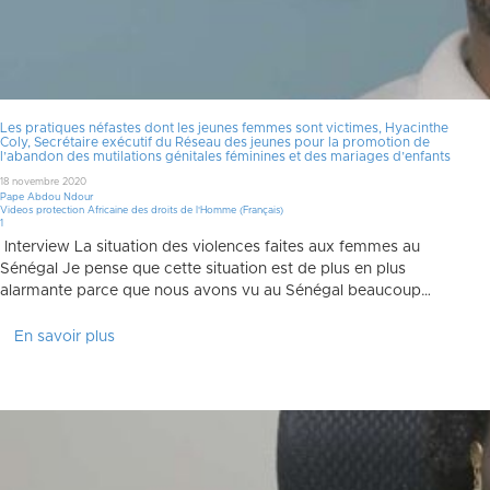
Les pratiques néfastes dont les jeunes femmes sont victimes, Hyacinthe
Coly, Secrétaire exécutif du Réseau des jeunes pour la promotion de
l’abandon des mutilations génitales féminines et des mariages d’enfants
18 novembre 2020
Pape Abdou Ndour
Videos protection Africaine des droits de l'Homme (Français)
Commentaire
1
Interview La situation des violences faites aux femmes au
Sénégal Je pense que cette situation est de plus en plus
alarmante parce que nous avons vu au Sénégal beaucoup…
En savoir plus