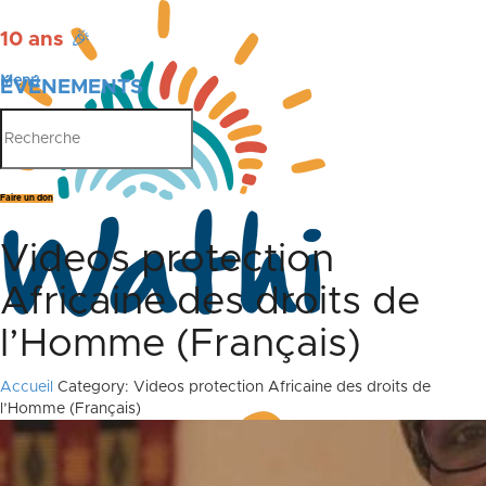
10 ans
🎉
Menu
ÉVÉNEMENTS
PUBLICATIONS
Faire un don
Videos protection
Africaine des droits de
l’Homme (Français)
Accueil
Category: Videos protection Africaine des droits de
l’Homme (Français)