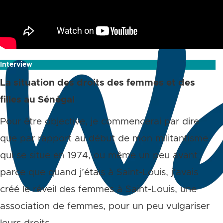
Interview
La situation des droits des femmes et des
filles au Sénégal
Pour être objective, je commencerai par dire
que par rapport au début de mon militantisme
qui se situe en 1974, ou même un peu avant
parce que quand j’étais à Saint-Louis, j’avais
créé le réveil des femmes à Saint-Louis, une
association de femmes, pour un peu vulgariser