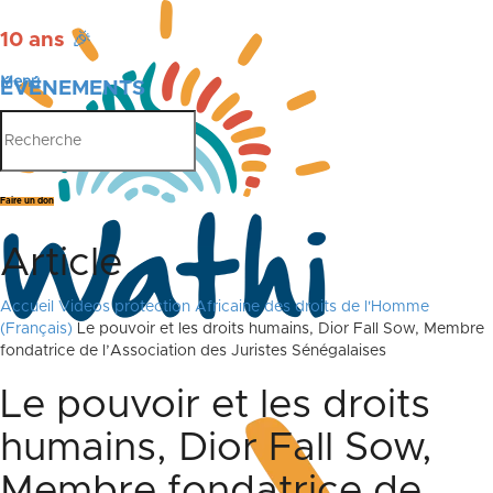
10 ans
🎉
Menu
ÉVÉNEMENTS
PUBLICATIONS
Faire un don
Article
Accueil
Videos protection Africaine des droits de l'Homme
(Français)
Le pouvoir et les droits humains, Dior Fall Sow, Membre
fondatrice de l’Association des Juristes Sénégalaises
Le pouvoir et les droits
humains, Dior Fall Sow,
Membre fondatrice de