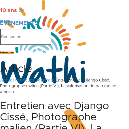
10 ans
🎉
Menu
ÉVÉNEMENTS
PUBLICATIONS
Faire un don
Article
Accueil
Rubriques
Passerelle
Entretien avec Django Cissé,
Photographe malien (Partie VI), La valorisation du patrimoine
africain
Entretien avec Django
Cissé, Photographe
malien (Partie VI), La