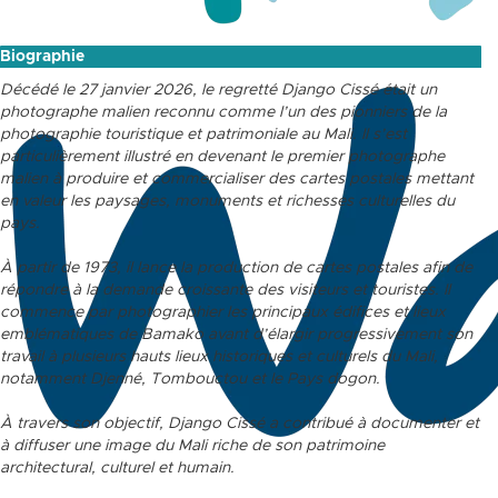
Biographie
Décédé le 27 janvier 2026, le regretté Django Cissé était un
photographe malien reconnu comme l’un des pionniers de la
photographie touristique et patrimoniale au Mali. Il s’est
particulièrement illustré en devenant le premier photographe
malien à produire et commercialiser des cartes postales mettant
en valeur les paysages, monuments et richesses culturelles du
pays.
À partir de 1973, il lance la production de cartes postales afin de
répondre à la demande croissante des visiteurs et touristes. Il
commence par photographier les principaux édifices et lieux
emblématiques de Bamako avant d’élargir progressivement son
travail à plusieurs hauts lieux historiques et culturels du Mali,
notamment Djenné, Tombouctou et le Pays dogon.
À travers son objectif, Django Cissé a contribué à documenter et
à diffuser une image du Mali riche de son patrimoine
architectural, culturel et humain.