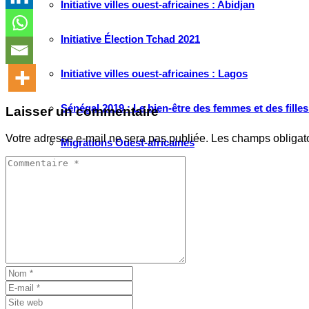
Initiative villes ouest-africaines : Abidjan
Initiative Élection Tchad 2021
Initiative villes ouest-africaines : Lagos
Sénégal 2019 : Le bien-être des femmes et des fille
Laisser un commentaire
Votre adresse e-mail ne sera pas publiée.
Les champs obligat
Migrations Ouest-africaines
Artistes Engagés
RUBRIQUES
Tribune
Passerelle