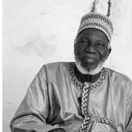
WATHI se dévoile en deux films
Facebook
L’association
Nos partenaires
Twitter
LE DÉBAT
Débat – Entrepreneuriat en Afrique de l’Ouest
LinkedIn
Afrique de l’Ouest – États Unis d’Amérique
Changement climatique 2022
YouTube
Les relations entre l’Afrique de l’Ouest et l’Europe 
Enseignement supérieur 2021