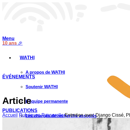
Menu
10 ans
🎉
WATHI
A propos de WATHI
ÉVÉNEMENTS
Soutenir WATHI
Article
L’équipe permanente
PUBLICATIONS
Accueil
Rubriques
Passerelle
Entretien avec Django Cissé, Ph
Les chargés de recherche associés