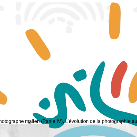
otographe malien (Partie IV), L’évolution de la photographie a