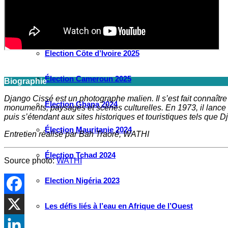
Élection Guinée 2025
Élection Guinée-Bissau 2025
Élection Côte d’Ivoire 2025
Élection Cameroun 2025
Biographie
Django Cissé est un photographe malien. Il s’est fait connaît
Élection Ghana 2024
monuments, paysages et scènes culturelles. En 1973, il lance 
puis s’étendant aux sites historiques et touristiques tels que
Élection Mauritanie 2024
Entretien réalisé par Bah Traoré, WATHI
Élection Tchad 2024
Source photo:
WATHI
Election Nigéria 2023
Les défis liés à l’eau en Afrique de l’Ouest