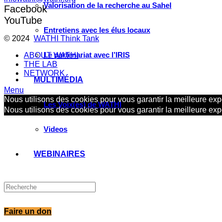
Valorisation de la recherche au Sahel
Facebook
YouTube
Entretiens avec les élus locaux
© 2024
WATHI Think Tank
Le partenariat avec l’IRIS
ABOUT WATHI
THE LAB
NETWORK
MULTIMÉDIA
Menu
Nous utilisons des cookies pour vous garantir la meilleure expé
Les Voix(es) de WATHI
Nous utilisons des cookies pour vous garantir la meilleure expé
Videos
WEBINAIRES
Faire un don