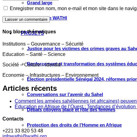
Grand large
Enregistrer mon nom, mon e-mail et mon site dans le navi
Le choix de WATHI
Laisser un commentaire
Nos blocs thématiques
PROJETS
Institutions – Gouvernance – Sécurité
Justice pour les victimes des crimes graves au Sahel
Education – Santé – Science
Renforcement et transformation des systèmes éduca
Société – Culture – Identité
Economie – Infrastructures – Environnement
Élection présidentielle Sénégal 2024, réformes prio
Articles récents
Conversations sur l’avenir du Sahel
Comment les armées sahéliennes (et africaines) peuvent
Éducation en Afrique de l’Ouest : Tendances d’évolution 
Débats citoyens place et rôle des femmes
Contacts
Protection des droits de l’Homme en Afrique
+221 33 820 53 48
infowathi@wathi.org