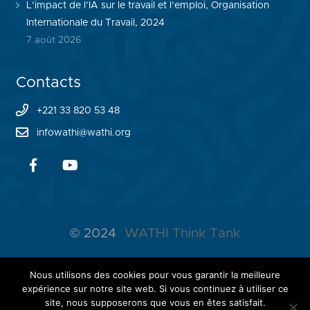
L’impact de l’IA sur le travail et l’emploi, Organisation
Internationale du Travail, 2024
7 août 2026
Contacts
+221 33 820 53 48
infowathi@wathi.org
© 2024
WATHI Think Tank
ABOUT WATHI
Nous utilisons des cookies pour vous garantir la meilleure
expérience sur notre site web. Si vous continuez à utiliser ce
THE LAB
site, nous supposerons que vous en êtes satisfait.