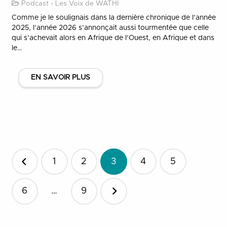
Podcast - Les Voix de WATHI
Comme je le soulignais dans la dernière chronique de l’année
2025, l’année 2026 s’annonçait aussi tourmentée que celle
qui s’achevait alors en Afrique de l’Ouest, en Afrique et dans
le…
EN SAVOIR PLUS
Pagination
1
2
3
4
5
des
publications
6
…
9