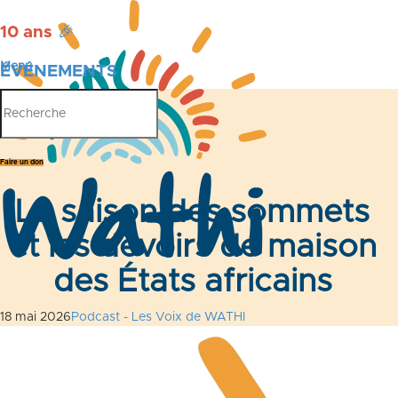
10 ans
🎉
Menu
ÉVÉNEMENTS
PUBLICATIONS
Faire un don
La saison des sommets
et les devoirs de maison
des États africains
18 mai 2026
Podcast - Les Voix de WATHI