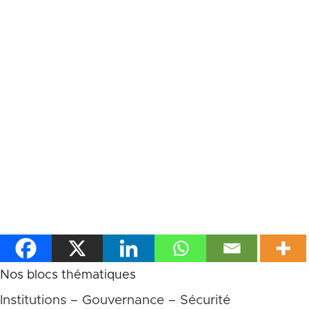
jeter les bases de leurs politiques
d’accompagnement du secteur privé. Et ils
doivent, on n’arrêtera pas de le dire sans
trop y croire, au moins échanger entre eux
sur les possibilités d’harmoniser leurs
positions sur les questions les plus
stratégiques lors des négociations avec les
grandes, moyennes et petites puissances
qui les invitent à tour de rôle à des
sommets.
Nos blocs thématiques
Institutions – Gouvernance – Sécurité