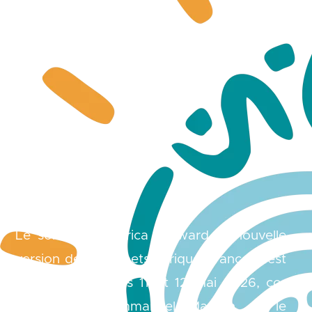
Le sommet « Africa Forward », nouvelle
version des sommets Afrique France, s’est
tenu à Nairobi les 11 et 12 mai 2026, co-
présidé par Emmanuel Macron et le