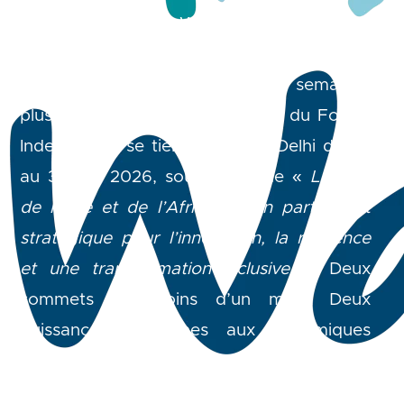
président kényan William Ruto, avec la
participation d’une trentaine de chefs
d’État africains. À peine deux semaines
plus tard, le quatrième Sommet du Forum
Inde-Afrique se tiendra à New Delhi du 28
au 31 mai 2026, sous le thème «
L’Esprit
de l’Inde et de l’Afrique – un partenariat
stratégique pour l’innovation, la résilience
et une transformation inclusive
». Deux
sommets en moins d’un mois. Deux
puissances moyennes aux dynamiques
contrastées. La France, la troisième
économie européenne, et la septième au