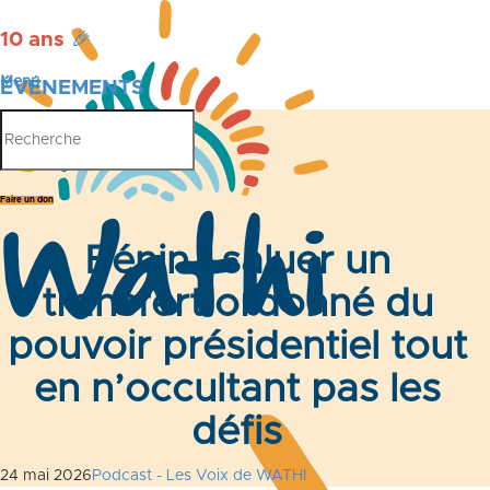
10 ans
🎉
Menu
ÉVÉNEMENTS
PUBLICATIONS
Faire un don
Bénin : saluer un
transfert ordonné du
pouvoir présidentiel tout
en n’occultant pas les
défis
24 mai 2026
Podcast - Les Voix de WATHI