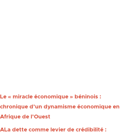
voisins
. » Sur ce dernier point, la présence
remarquée du Premier ministre du Niger,
pays voisin avec lequel la tension est
particulièrement vive, et celle des ministres
des Affaires étrangères du Burkina Faso et
du Mali, à la cérémonie d’investiture du
nouveau président béninois, constituent un
bon signe.
Pour aller plus loin :
Le « miracle économique » béninois :
chronique d’un dynamisme économique en
Afrique de l’Ouest
ALa dette comme levier de crédibilité :