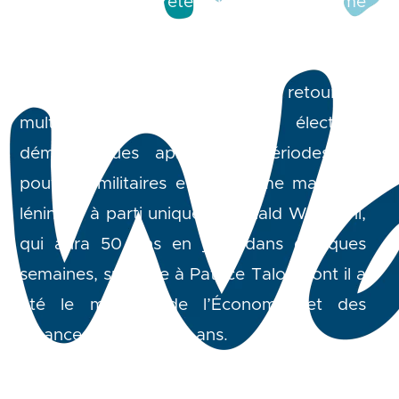
Wadagni a prêté serment comme
cinquième président de la République du
Bénin depuis la conférence nationale de
février 1990 qui a consacré le retour au
multipartisme et aux élections
démocratiques après des périodes de
pouvoirs militaires et de régime marxiste-
léniniste à parti unique. Romuald Wadagni,
qui aura 50 ans en juin, dans quelques
semaines, succède à Patrice Talon dont il a
été le ministre de l’Économie et des
Finances pendant dix ans.
La cérémonie d’investiture sobre mais