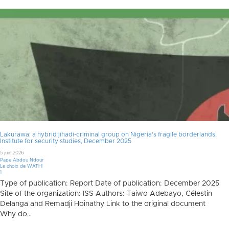
Lakurawa: a hybrid jihadi-criminal group on Nigeria’s fragile borderlands,
Institute for security studies, December 2025
5 juin 2026
Pape Abdou Ndour
Le choix de WATHI
Commentaire
1
Type of publication: Report Date of publication: December 2025
Site of the organization: ISS Authors: Taiwo Adebayo, Célestin
Delanga and Remadji Hoinathy Link to the original document
Why do…