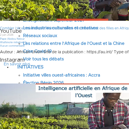
LinkedIn
Changement climatique 2022
Les relations entre l’Afrique de l’Ouest et l’Europe
Enseignement supérieur 2021
Les industries culturelles et créatives
Combler l’écart numérique : Autonomisation des femmes et des filles en Afrique g
YouTube
2 juin 2026
Réseaux sociaux
Pape Abdou Ndour
Wathinote initiative IA
Les relations entre l’Afrique de l’Ouest et la Chine
Aucun commentaire
Crise Covid-19
Auteur : African Union Site de la publication : https://au.int/ Type 
Voir tous les débats
Instagram
En savoir plus
INITIATIVES
Initiative villes ouest-africaines : Accra
Élection Bénin 2026
Initiative intelligence artificielle en Afrique de l’Oues
Élection Guinée 2025
Élection Guinée-Bissau 2025
Élection Côte d’Ivoire 2025
Élection Cameroun 2025