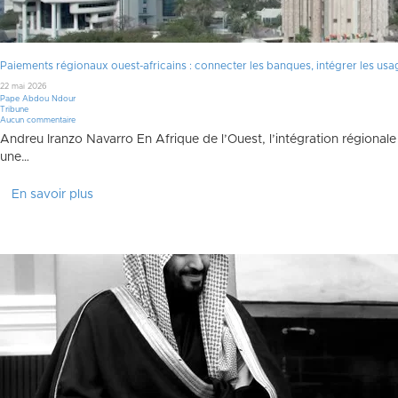
Paiements régionaux ouest-africains : connecter les banques, intégrer les usa
22 mai 2026
Pape Abdou Ndour
Tribune
Aucun commentaire
Andreu Iranzo Navarro En Afrique de l’Ouest, l’intégration régiona
une…
En savoir plus