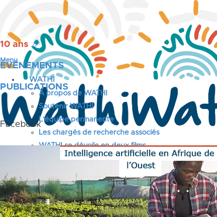
10 ans
🎉
Menu
ÉVÉNEMENTS
WATHI
PUBLICATIONS
A propos de WATHI
Soutenir WATHI
L’équipe permanente
Facebook
Les chargés de recherche associés
WATHI se dévoile en deux films
L’association
Nos partenaires
Twitter
LE DÉBAT
Débat – Entrepreneuriat en Afrique de l’Ouest
Afrique de l’Ouest – États Unis d’Amérique