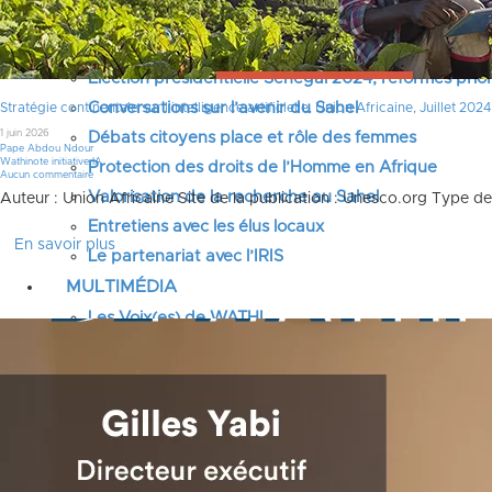
Justice pour les victimes des crimes graves au Sahel
Renforcement et transformation des systèmes éduca
Élection présidentielle Sénégal 2024, réformes prior
Conversations sur l’avenir du Sahel
Stratégie continentale sur l’intelligence artificielle, Union Africaine, Juillet 2024
1 juin 2026
Débats citoyens place et rôle des femmes
Pape Abdou Ndour
Wathinote initiative IA
Protection des droits de l’Homme en Afrique
Aucun commentaire
Valorisation de la recherche au Sahel
Auteur : Union Africaine Site de la publication : Unesco.org Type d
Entretiens avec les élus locaux
En savoir plus
Le partenariat avec l’IRIS
MULTIMÉDIA
Les Voix(es) de WATHI
Videos
WEBINAIRES