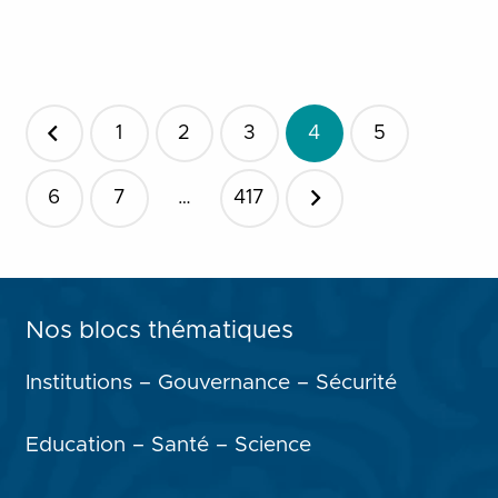
Pagination
1
2
3
4
5
des
publications
6
7
…
417
Nos blocs thématiques
Institutions – Gouvernance – Sécurité
Education – Santé – Science