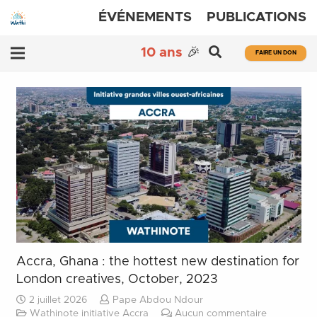
ÉVÉNEMENTS
PUBLICATIONS
10 ans
🎉
FAIRE UN DON
Accra, Ghana : the hottest new destination for
London creatives, October, 2023
2 juillet 2026
Pape Abdou Ndour
Wathinote initiative Accra
Aucun commentaire