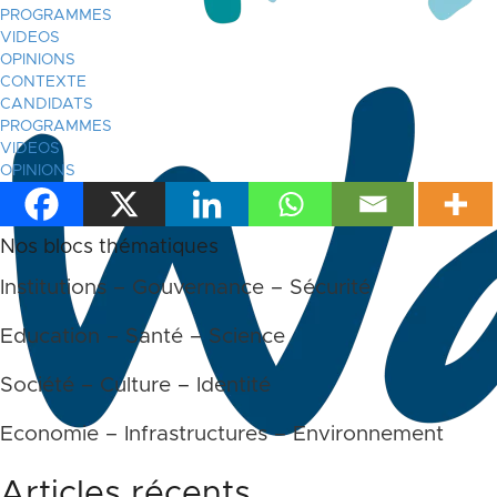
PROGRAMMES
VIDEOS
OPINIONS
CONTEXTE
CANDIDATS
PROGRAMMES
VIDEOS
OPINIONS
Nos blocs thématiques
Institutions – Gouvernance – Sécurité
Education – Santé – Science
Société – Culture – Identité
Economie – Infrastructures – Environnement
Articles récents