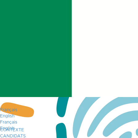
Français
English
Français
English
CONTEXTE
CANDIDATS