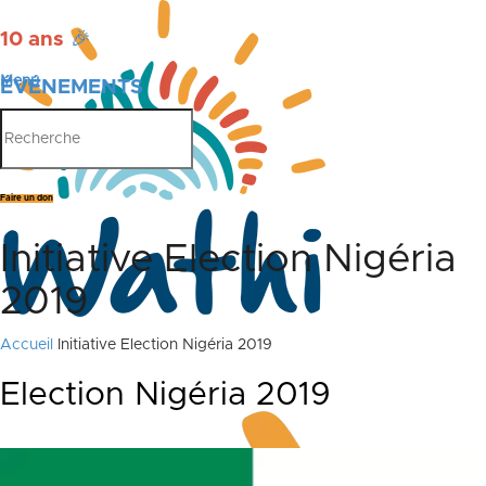
10 ans
🎉
Menu
ÉVÉNEMENTS
PUBLICATIONS
Faire un don
Initiative Election Nigéria
2019
Accueil
Initiative Election Nigéria 2019
Election Nigéria 2019