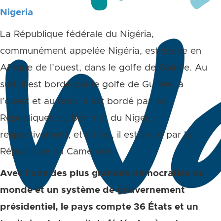
Nigeria
La République fédérale du Nigéria,
communément appelée Nigéria, est située en
Afrique de l’ouest, dans le golfe de Guinée. Au
sud, il est bordé par le golfe de Guinée, à
l’ouest et au nord, il est bordé par les
Républiques du Bénin et du Niger,
respectivement, et à l’est, il est limité par la
République du Cameroun.
Avec l’une des plus grandes démocraties du
monde et un système de gouvernement
présidentiel, le pays compte 36 États et un