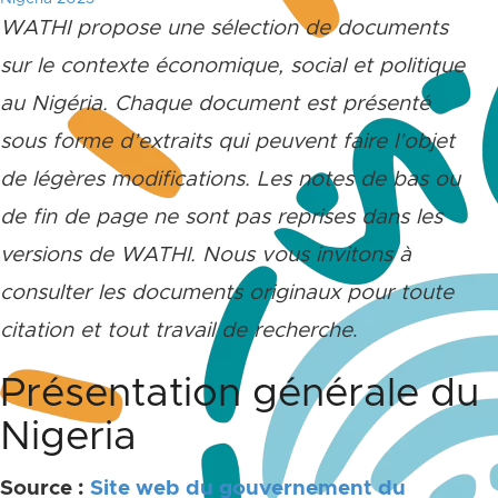
WATHI propose une sélection de documents
sur le contexte économique, social et politique
au Nigéria. Chaque document est présenté
sous forme d’extraits qui peuvent faire l’objet
de légères modifications. Les notes de bas ou
de fin de page ne sont pas reprises dans les
versions de WATHI. Nous vous invitons à
consulter les documents originaux pour toute
citation et tout travail de recherche
.
Présentation générale du
Nigeria
Source :
Site web du gouvernement du