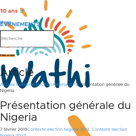
10 ans
🎉
Menu
ÉVÉNEMENTS
PUBLICATIONS
Faire un don
Article
Accueil
Contexte election Nigeria 2019
Présentation générale du
Nigeria
Présentation générale du
Nigeria
7 février 2019
Contexte election Nigeria 2019
,
Contexte election
Nigeria 2023