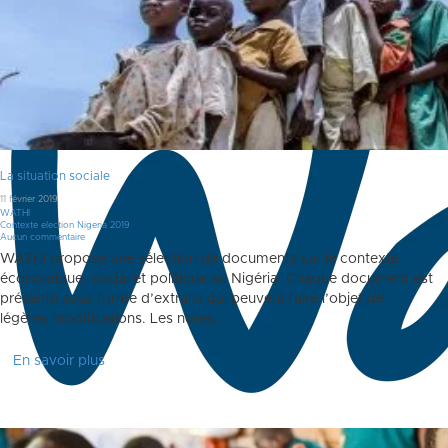
La situation sociale
11 février 2019
WATHI
Contexte election Nigeria 2019
Aucun commentaire
WATHI propose une sélection de documents sur le contexte
économique, social et politique au Nigéria Chaque document est
présenté sous forme d’extraits qui peuvent faire l’objet de
légères modifications. Les notes…
En savoir plus