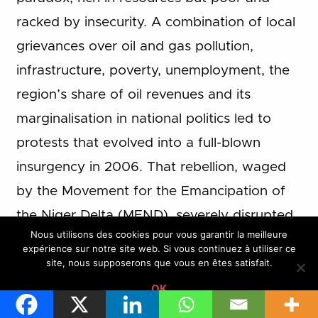
racked by insecurity. A combination of local
grievances over oil and gas pollution,
infrastructure, poverty, unemployment, the
region’s share of oil revenues and its
marginalisation in national politics led to
protests that evolved into a full-blown
insurgency in 2006. That rebellion, waged
by the Movement for the Emancipation of
the Niger Delta (MEND), severely disrupted
Nous utilisons des cookies pour vous garantir la meilleure
Nigeria’s oil industry, slashing earnings from
expérience sur notre site web. Si vous continuez à utiliser ce
its exports, the country’s major revenue
site, nous supposerons que vous en êtes satisfait.
source.
OK