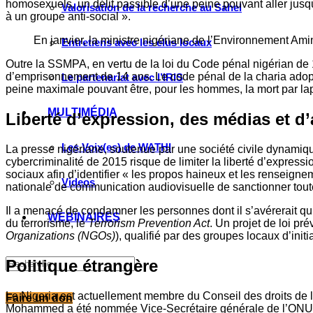
homosexuels, un délit passible d’une peine pouvant aller jusq
Valorisation de la recherche au Sahel
à un groupe anti-social ».
En janvier, la ministre nigériane de l’Environnement 
Entretiens avec les élus locaux
Outre la SSMPA, en vertu de la loi du Code pénal nigérian de 1
d’emprisonnement de 14 ans. Le code pénal de la charia adopté
Le partenariat avec l’IRIS
peine maximale pouvant être, pour les hommes, la mort par lapi
MULTIMÉDIA
Liberté d’expression, des médias et d
Les Voix(es) de WATHI
La presse nigériane, soutenue par une société civile dynamique,
cybercriminalité de 2015 risque de limiter la liberté d’express
sociaux afin d’identifier « les propos haineux et les renseig
Videos
nationale de communication audiovisuelle de sanctionner toute 
Il a menacé de condamner les personnes dont il s’avérerait qu’e
WEBINAIRES
du terrorisme, le
Terrorism Prevention Act
. Un projet de loi pr
Organizations (NGOs)
), qualifié par des groupes locaux d’ini
Politique étrangère
Le Nigeria est actuellement membre du Conseil des droits de 
Faire un don
Mohammed a été nommée Vice-Secrétaire générale de l’ONU. E