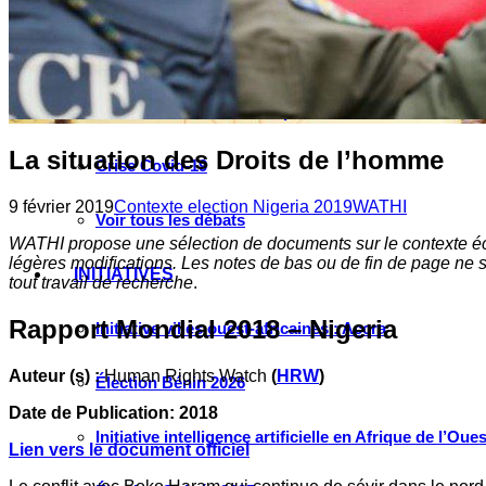
Instagram
Les industries culturelles et créatives
Réseaux sociaux
Les relations entre l’Afrique de l’Ouest et la Chine
La situation des Droits de l’homme
Crise Covid-19
9 février 2019
Contexte election Nigeria 2019
WATHI
Voir tous les débats
WATHI propose une sélection de documents sur le contexte écon
légères modifications. Les notes de bas ou de fin de page ne 
INITIATIVES
tout travail de recherche
.
Rapport Mondial 2018 – Nigeria
Initiative villes ouest-africaines : Accra
Auteur (s) :
Human Rights Watch
(
HRW
)
Élection Bénin 2026
Date de Publication: 2018
Initiative intelligence artificielle en Afrique de l’Oues
Lien vers le document officiel