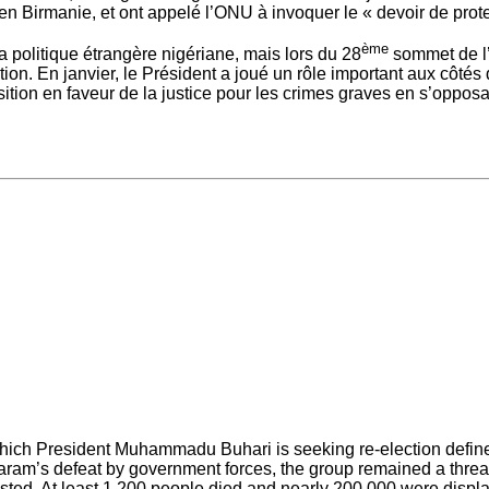
irmanie, et ont appelé l’ONU à invoquer le « devoir de protec
ème
politique étrangère nigériane, mais lors du 28
sommet de l’U
tion. En janvier, le Président a joué un rôle important aux cô
osition en faveur de la justice pour les crimes graves en s’oppo
which President Muhammadu Buhari is seeking re-election defined
m’s defeat by government forces, the group remained a threat t
ted. At least 1,200 people died and nearly 200,000 were displac