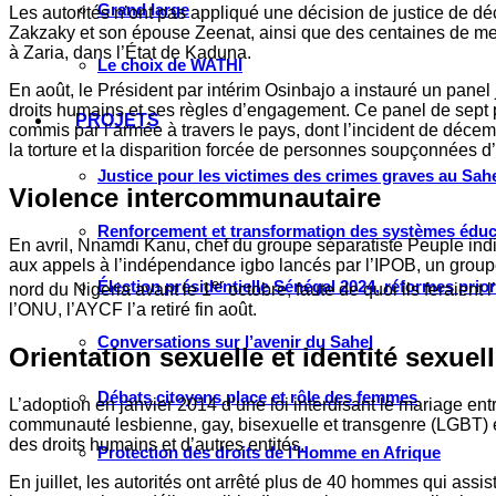
Grand large
Les autorités n’ont pas appliqué une décision de justice de d
Zakzaky et son épouse Zeenat, ainsi que des centaines de me
à Zaria, dans l’État de Kaduna.
Le choix de WATHI
En août, le Président par intérim Osinbajo a instauré un panel
droits humains et ses règles d’engagement. Ce panel de sept 
PROJETS
commis par l’armée à travers le pays, dont l’incident de décem
la torture et la disparition forcée de personnes soupçonnées
Justice pour les victimes des crimes graves au Sahel
Violence intercommunautaire
Renforcement et transformation des systèmes éduca
En avril, Nnamdi Kanu, chef du groupe séparatiste Peuple indigèn
aux appels à l’indépendance igbo lancés par l’IPOB, un group
er
Élection présidentielle Sénégal 2024, réformes prio
nord du Nigeria avant le 1
octobre, faute de quoi ils feraient
l’ONU, l’AYCF l’a retiré fin août.
Conversations sur l’avenir du Sahel
Orientation sexuelle et identité sexuel
Débats citoyens place et rôle des femmes
L’adoption en janvier 2014 d’une loi interdisant le mariage e
communauté lesbienne, gay, bisexuelle et transgenre (LGBT) e
des droits humains et d’autres entités.
Protection des droits de l’Homme en Afrique
En juillet, les autorités ont arrêté plus de 40 hommes qui assi