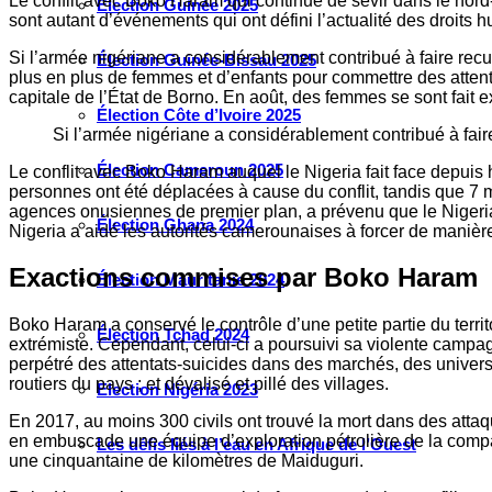
Le conflit avec Boko Haram qui continue de sévir dans le nord
Élection Guinée 2025
sont autant d’événements qui ont défini l’actualité des droits
Si l’armée nigériane a considérablement contribué à faire recu
Élection Guinée-Bissau 2025
plus en plus de femmes et d’enfants pour commettre des attentat
capitale de l’État de Borno. En août, des femmes se sont fait 
Élection Côte d’Ivoire 2025
Si l’armée nigériane a considérablement contribué à fair
Élection Cameroun 2025
Le conflit avec Boko Haram auquel le Nigeria fait face depuis h
personnes ont été déplacées à cause du conflit, tandis que 7 m
agences onusiennes de premier plan, a prévenu que le Nigeria é
Élection Ghana 2024
Nigeria a aidé les autorités camerounaises à forcer de manière
Exactions commises par Boko Haram
Élection Mauritanie 2024
Boko Haram a conservé le contrôle d’une petite partie du terri
Élection Tchad 2024
extrémiste. Cependant, celui-ci a poursuivi sa violente camp
perpétré des attentats-suicides dans des marchés, des univer
routiers du pays ; et dévalisé et pillé des villages.
Election Nigéria 2023
En 2017, au moins 300 civils ont trouvé la mort dans des attaq
en embuscade une équipe d’exploration pétrolière de la compa
Les défis liés à l’eau en Afrique de l’Ouest
une cinquantaine de kilomètres de Maiduguri.