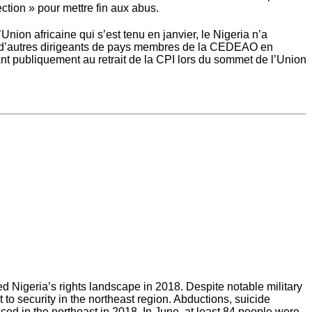
tion » pour mettre fin aux abus.
nion africaine qui s’est tenu en janvier, le Nigeria n’a
tés d’autres dirigeants de pays membres de la CEDEAO en
sant publiquement au retrait de la CPI lors du sommet de l’Union
 Nigeria’s rights landscape in 2018. Despite notable military
o security in the northeast region. Abductions, suicide
ed in the northeast in 2018. In June, at least 84 people were