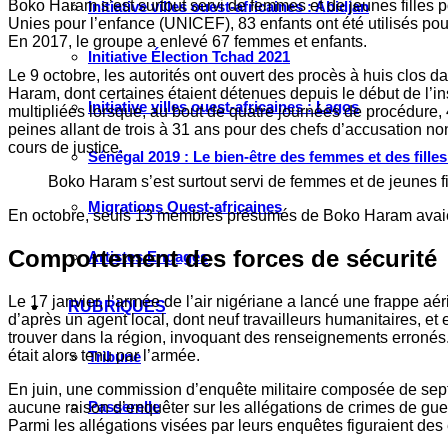
Boko Haram s’est surtout servi de femmes et de jeunes filles p
Initiative villes ouest-africaines : Abidjan
Unies pour l’enfance (UNICEF), 83 enfants ont été utilisés pour
En 2017, le groupe a enlevé 67 femmes et enfants.
Initiative Élection Tchad 2021
Le 9 octobre, les autorités ont ouvert des procès à huis clos 
Haram, dont certaines étaient détenues depuis le début de l’in
Initiative villes ouest-africaines : Lagos
multipliées lorsque, au bout de quatre journées de procédure
peines allant de trois à 31 ans pour des chefs d’accusation n
cours de justice.
Sénégal 2019 : Le bien-être des femmes et des fille
Boko Haram s’est surtout servi de femmes et de jeunes fil
Migrations Ouest-africaines
En octobre, seuls 13 membres présumés de Boko Haram avaient
Comportement des forces de sécurité
Artistes Engagés
Le 17 janvier, l’armée de l’air nigériane a lancé une frappe a
RUBRIQUES
d’après un agent local, dont neuf travailleurs humanitaires, e
trouver dans la région, invoquant des renseignements erronés.
était alors tenu par l’armée.
Tribune
En juin, une commission d’enquête militaire composée de sept 
Passerelle
aucune raison d’enquêter sur les allégations de crimes de guerr
Parmi les allégations visées par leurs enquêtes figuraient des 