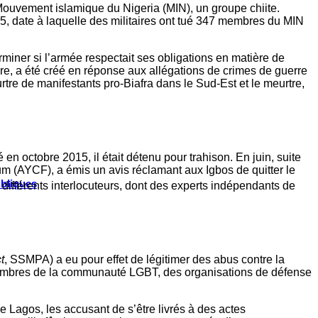
 Mouvement islamique du Nigeria (MIN), un groupe chiite.
 date à laquelle des militaires ont tué 347 membres du MIN
miner si l’armée respectait ses obligations en matière de
e, a été créé en réponse aux allégations de crimes de guerre
tre de manifestants pro-Biafra dans le Sud-Est et le meurtre,
en octobre 2015, il était détenu pour trahison. En juin, suite
m (AYCF), a émis un avis réclamant aux Igbos de quitter le
ubliques
 différents interlocuteurs, dont des experts indépendants de
t
, SSMPA) a eu pour effet de légitimer des abus contre la
s membres de la communauté LGBT, des organisations de défense
e Lagos, les accusant de s’être livrés à des actes