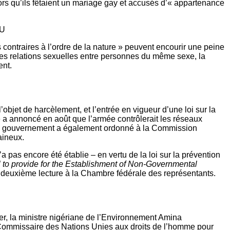
ors qu’ils fêtaient un mariage gay et accusés d’« appartenance
NU
contraires à l’ordre de la nature » peuvent encourir une peine
les relations sexuelles entre personnes du même sexe, la
ent.
’objet de harcèlement, et l’entrée en vigueur d’une loi sur la
le a annoncé en août que l’armée contrôlerait les réseaux
». Le gouvernement a également ordonné à la Commission
aineux.
a pas encore été établie – en vertu de la loi sur la prévention
l to provide for the Establishment of Non-Governmental
 la deuxième lecture à la Chambre fédérale des représentants.
r, la ministre nigériane de l’Environnement Amina
ommissaire des Nations Unies aux droits de l’homme pour