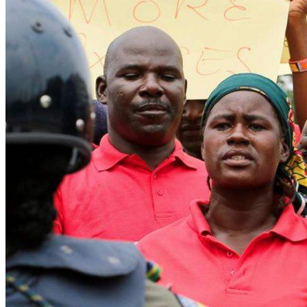
WATHI se dévoile en deux films
Facebook
L’association
Nos partenaires
Twitter
LE DÉBAT
Débat – Entrepreneuriat en Afrique de l’Ouest
LinkedIn
Afrique de l’Ouest – États Unis d’Amérique
Changement climatique 2022
YouTube
Les relations entre l’Afrique de l’Ouest et l’Europe 
Enseignement supérieur 2021