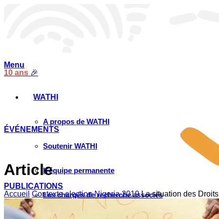
Menu
10 ans
🎉
WATHI
A propos de WATHI
ÉVÉNEMENTS
Soutenir WATHI
Article
L’équipe permanente
PUBLICATIONS
Accueil
Contexte election Nigeria 2019
La situation des Droit
Les chargés de recherche associés