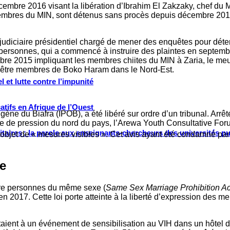
écembre 2016 visant la libération d’Ibrahim El Zakzaky, chef du
mbres du MIN, sont détenus sans procès depuis décembre 2015,
 judiciaire présidentiel chargé de mener des enquêtes pour déter
personnes, qui a commencé à instruire des plaintes en septembr
bre 2015 impliquant les membres chiites du MIN à Zaria, le meur
 d’être membres de Boko Haram dans le Nord-Est.
 et lutte contre l’impunité
tifs en Afrique de l’Ouest
e du Biafra (IPOB), a été libéré sur ordre d’un tribunal. Arrêté 
e de pression du nord du pays, l’Arewa Youth Consultative Foru
ritaires : la parole aux enseignants-chercheurs des universités p
 l’objet de « mesures visibles ». Cet avis ayant été condamné par
le
ntre personnes du même sexe (
Same Sex Marriage Prohibition Ac
n 2017. Cette loi porte atteinte à la liberté d’expression de
staient à un événement de sensibilisation au VIH dans un hôtel d