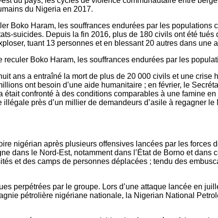
-est du pays, les cycles de violence communautaire entre berger
 humains du Nigeria en 2017.
ler Boko Haram, les souffrances endurées par les populations ci
s-suicides. Depuis la fin 2016, plus de 180 civils ont été tués d
exploser, tuant 13 personnes et en blessant 20 autres dans une a
e reculer Boko Haram, les souffrances endurées par les populati
uit ans a entraîné la mort de plus de 20 000 civils et une crise
illions ont besoin d’une aide humanitaire ; en février, le Secré
tait confronté à des conditions comparables à une famine en rais
 illégale près d’un millier de demandeurs d’asile à regagner le 
toire nigérian après plusieurs offensives lancées par les forces
agne dans le Nord-Est, notamment dans l’État de Borno et dans
sités et des camps de personnes déplacées ; tendu des embuscad
ues perpétrées par le groupe. Lors d’une attaque lancée en juil
gnie pétrolière nigériane nationale, la Nigerian National Petr