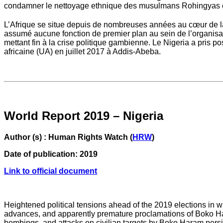
condamner le nettoyage ethnique des musulmans Rohingyas en B
L’Afrique se situe depuis de nombreuses années au cœur de la 
assumé aucune fonction de premier plan au sein de l’organisa
mettant fin à la crise politique gambienne. Le Nigeria a pris p
africaine (UA) en juillet 2017 à Addis-Abeba.
World Report 2019 – Nigeria
Author (s) : Human Rights Watch (
HRW
)
Date of publication: 2019
Link to official document
Heightened political tensions ahead of the 2019 elections in 
advances, and apparently premature proclamations of Boko Hara
bombings, and attacks on civilian targets by Boko Haram persis