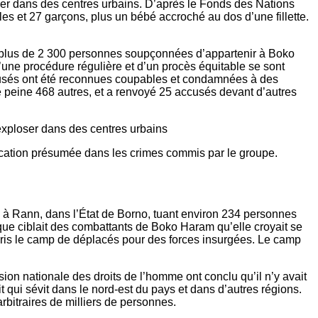
loser dans des centres urbains. D’après le Fonds des Nations
les et 27 garçons, plus un bébé accroché au dos d’une fillette.
ger plus de 2 300 personnes soupçonnées d’appartenir à Boko
’une procédure régulière et d’un procès équitable se sont
ccusés ont été reconnues coupables et condamnées à des
e peine 468 autres, et a renvoyé 25 accusés devant d’autres
 exploser dans des centres urbains
cation présumée dans les crimes commis par le groupe.
es à Rann, dans l’État de Borno, tuant environ 234 personnes
aque ciblait des combattants de Boko Haram qu’elle croyait se
 pris le camp de déplacés pour des forces insurgées. Le camp
on nationale des droits de l’homme ont conclu qu’il n’y avait
 qui sévit dans le nord-est du pays et dans d’autres régions.
rbitraires de milliers de personnes.