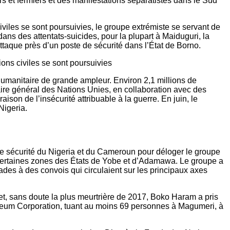
s et fermiers et des manifestations séparatistes dans le Sud
viles se sont poursuivies, le groupe extrémiste se servant de
ans des attentats-suicides, pour la plupart à Maiduguri, la
ttaque près d’un poste de sécurité dans l’État de Borno.
ons civiles se sont poursuivies
 humanitaire de grande ampleur. Environ 2,1 millions de
taire général des Nations Unies, en collaboration avec des
on de l’insécurité attribuable à la guerre. En juin, le
Nigeria.
 de sécurité du Nigeria et du Cameroun pour déloger le groupe
 certaines zones des États de Yobe et d’Adamawa. Le groupe a
es à des convois qui circulaient sur les principaux axes
let, sans doute la plus meurtrière de 2017, Boko Haram a pris
oleum Corporation, tuant au moins 69 personnes à Magumeri, à