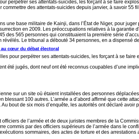
our perpétrer ses attentats-suicides, les forçant à se faire exp
 commettre des attentats-suicides depuis janvier, à savoir 55 fil
dans une base militaire de Kainji, dans l’État de Niger, pour ju
surrection en 2009. Les préoccupations relatives à la garantie d
, 45 des 565 personnes qui constituaient la première série d’a
on révélés. Le tribunal a débouté 34 personnes, en a dispensé d
s au cœur du débat électoral
les pour perpétrer ses attentats-suicides, les forçant à se faire
 été jugés, dont neuf ont été reconnus coupables d’une impli
érienne sur un site où étaient installées des personnes déplacé
t en blessant 100 autres. L’armée a d’abord affirmé que cette att
 Au bout de six mois d’enquête, les autorités ont déclaré avoir
officiers de l’armée et de deux juristes membres de la Commissi
e commis par des officiers supérieurs de l’armée dans le conflit
exécutions sommaires, des actes de torture et des arrestations a