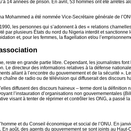
u’à 14 années de prison. En avril, 53 hommes ont été arrêtés al
Amina Mohammed a été nommée Vice-Secrétaire générale de l’O
990, les personnes qui s’adonnent à des « relations charnelles 
 par plusieurs États du nord du Nigeria interdit et sanctionne 
dation et, pour les femmes, la flagellation et/ou l’emprisonnem
’association
 reste en grande partie libre. Cependant, les journalistes font l
ion. Le directeur des informations relatives à la défense nationa
nements allant à l’encontre du gouvernement et de la sécurité 
chaîne de radio ou de télévision qui diffuserait des discours h
lles diffusent des discours haineux – terme dont la définition n’
évoyant l’instauration d’organisations non gouvernementales (
Bil
tiative visant à tenter de réprimer et contrôler les ONG, a passé
l’homme et du Conseil économique et social de l’ONU. En janvie
n août, des agents du gouvernement se sont joints au Haut-C