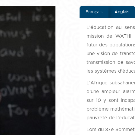
Français
Anglais
L’éducation au sen
mission de WATHI. P
futur des populations
une vision de transf
transmission de sav
les systèmes d’éduca
L’Afrique subsaharie
d’une ampleur alarm
sur 10 y sont incap
problème mathématiqu
pauvreté de l’éducat
Lors du 37e Sommet d