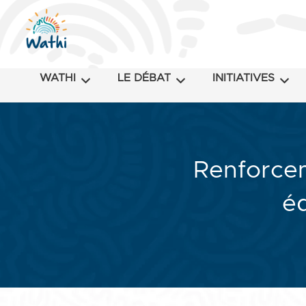
WATHI
LE DÉBAT
INITIATIVES
Renforcem
éd