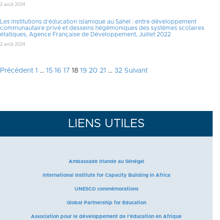
2 août 2024
Les institutions d’éducation islamique au Sahel : entre développement
communautaire privé et desseins hégémoniques des systèmes scolaires
étatiques, Agence Française de Développement, Juillet 2022
2 août 2024
Pagination
Précédent
1
…
15
16
17
18
19
20
21
…
32
Suivant
des
publications
LIENS UTILES
Ambassade Irlande au Sénégal
International Institute for Capacity Building in Africa
UNESCO commémorations
Global Partnership for Education
Association pour le développement de l’éducation en Afrique