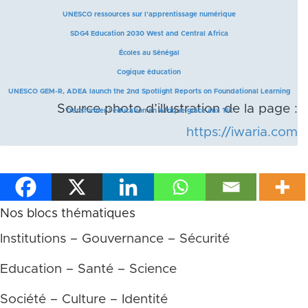
UNESCO ressources sur l’apprentissage numérique
SDG4 Education 2030 West and Central Africa
Écoles au Sénégal
Cogique éducation
UNESCO GEM-R, ADEA launch the 2nd Spotlight Reports on Foundational Learning
Source photo d’illustration de la page :
Transformer l’éducation en Afrique grâce aux TIC
https://iwaria.com
Nos blocs thématiques
Institutions – Gouvernance – Sécurité
Education – Santé – Science
Société – Culture – Identité