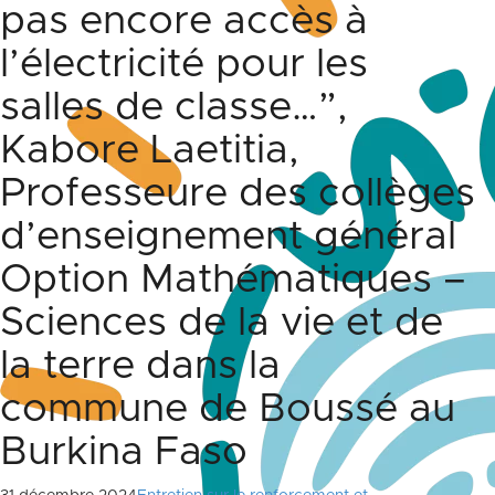
pas encore accès à
l’électricité pour les
salles de classe…”,
Kabore Laetitia,
Professeure des collèges
d’enseignement général
Option Mathématiques –
Sciences de la vie et de
la terre dans la
commune de Boussé au
Burkina Faso