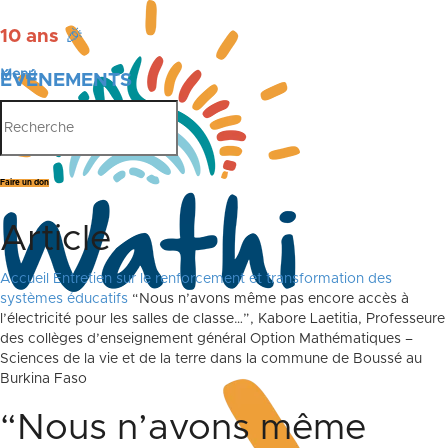
10 ans
🎉
Menu
ÉVÉNEMENTS
PUBLICATIONS
Faire un don
Article
Accueil
Entretien sur le renforcement et transformation des
systèmes éducatifs
“Nous n’avons même pas encore accès à
l’électricité pour les salles de classe…”, Kabore Laetitia, Professeure
des collèges d’enseignement général Option Mathématiques –
Sciences de la vie et de la terre dans la commune de Boussé au
Burkina Faso
“Nous n’avons même