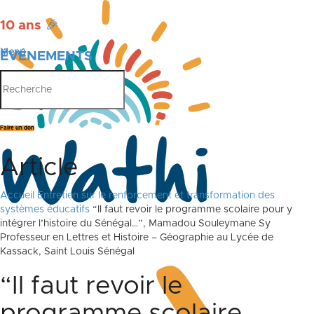
10 ans
🎉
Menu
ÉVÉNEMENTS
PUBLICATIONS
Faire un don
Article
Accueil
Entretien sur le renforcement et transformation des
systèmes éducatifs
“Il faut revoir le programme scolaire pour y
intégrer l’histoire du Sénégal…”, Mamadou Souleymane Sy
Professeur en Lettres et Histoire – Géographie au Lycée de
Kassack, Saint Louis Sénégal
“Il faut revoir le
programme scolaire