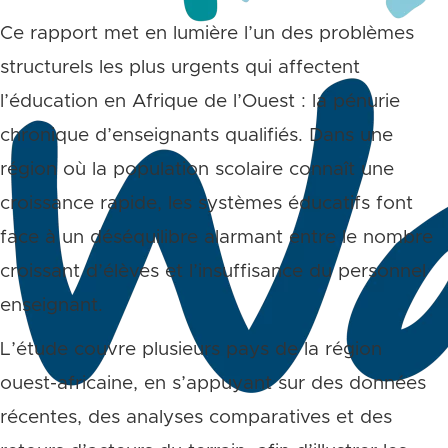
Ce rapport met en lumière l’un des problèmes
structurels les plus urgents qui affectent
l’éducation en Afrique de l’Ouest : la pénurie
chronique d’enseignants qualifiés. Dans une
région où la population scolaire connaît une
croissance rapide, les systèmes éducatifs font
face à un déséquilibre alarmant entre le nombre
croissant d’élèves et l’insuffisance du personnel
enseignant.
L’étude couvre plusieurs pays de la région
ouest-africaine, en s’appuyant sur des données
récentes, des analyses comparatives et des