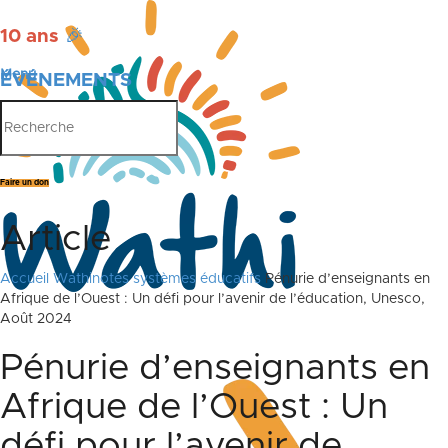
10 ans
🎉
Menu
ÉVÉNEMENTS
PUBLICATIONS
Faire un don
Article
Accueil
Wathinotes systèmes éducatifs
Pénurie d’enseignants en
Afrique de l’Ouest : Un défi pour l’avenir de l’éducation, Unesco,
Août 2024
Pénurie d’enseignants en
Afrique de l’Ouest : Un
défi pour l’avenir de