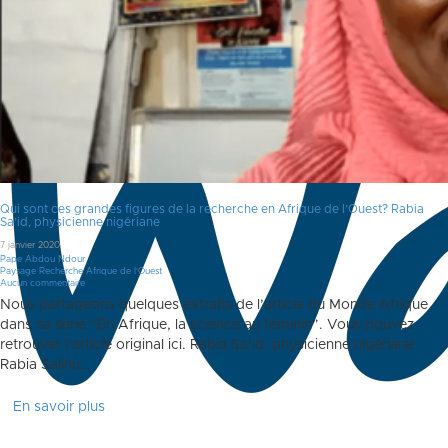
Qui sont ces grandes figures de la recherche en Afrique de l’Ouest? Rabia
Sa’id, physicienne nigériane
7 janvier 2020
Pape Abdou Ndour
Paysage Recherche Afrique de l'Ouest
Aucun commentaire
Nous partageons quelques extraits de l’article du Monde Afrique
dans sa série “En Afrique, la science au féminin”. Vous pouvez
retrouver l’article original ici. Rabia Sa’id, physicienne nigériane
Rabia Salihu…
En savoir plus