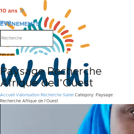
10 ans
🎉
Menu
ÉVÉNEMENTS
PUBLICATIONS
Faire un don
Paysage Recherche
Afrique de l’Ouest
Accueil
Valorisation Recherche Sahel
Category: Paysage
Recherche Afrique de l’Ouest