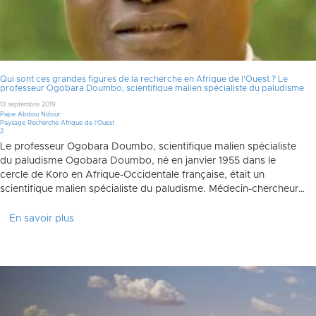
Qui sont ces grandes figures de la recherche en Afrique de l’Ouest ? Le
professeur Ogobara Doumbo, scientifique malien spécialiste du paludisme
13 septembre 2019
Pape Abdou Ndour
Paysage Recherche Afrique de l'Ouest
Commentaires
2
Le professeur Ogobara Doumbo, scientifique malien spécialiste
du paludisme Ogobara Doumbo, né en janvier 1955 dans le
cercle de Koro en Afrique-Occidentale française, était un
scientifique malien spécialiste du paludisme. Médecin-chercheur…
En savoir plus