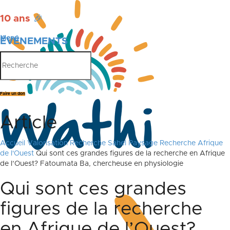
10 ans
🎉
Menu
ÉVÉNEMENTS
PUBLICATIONS
Faire un don
Article
Accueil
Valorisation Recherche Sahel
Paysage Recherche Afrique
de l'Ouest
Qui sont ces grandes figures de la recherche en Afrique
de l’Ouest? Fatoumata Ba, chercheuse en physiologie
Qui sont ces grandes
figures de la recherche
en Afrique de l’Ouest?