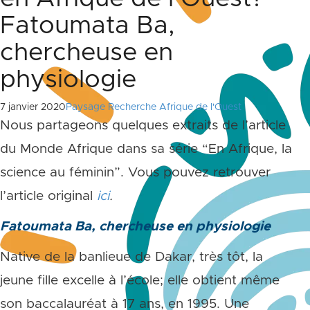
Fatoumata Ba,
chercheuse en
physiologie
7 janvier 2020
Paysage Recherche Afrique de l'Ouest
Nous partageons quelques extraits de l’article
du Monde Afrique dans sa série “En Afrique, la
science au féminin”. Vous pouvez retrouver
l’article original
ici
.
Fatoumata Ba, chercheuse en physiologie
Native de la banlieue de Dakar, très tôt, la
jeune fille excelle à l’école; elle obtient même
son baccalauréat à 17 ans, en 1995. Une