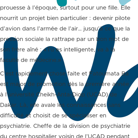
prouesse à l’époque, surtout pour une fille. Elle
nourrit un projet bien particulier : devenir pilote
d’avion dans l’armée de l’air… jusqu’à ce que la
pression sociale la rattrape par un bon mot de
son frère aîné : «Tu es intelligente, va à la
faculté de médecine.»
C’est rapidement chose faite et Fatoumata Ba
est major de promotion dès la première année
à l’université Cheikh-Anta-Diop (UCAD) de
Dakar. Là, elle avale les connaissances sans
difficulté et choisit de se spécialiser en
psychiatrie. Cheffe de la division de psychiatrie
du centre hospitalier voisin de l’UCAD pendant