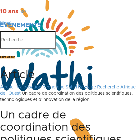
10 ans
🎉
Menu
ÉVÉNEMENTS
PUBLICATIONS
Faire un don
Article
Accueil
Valorisation Recherche Sahel
Paysage Recherche Afrique
de l'Ouest
Un cadre de coordination des politiques scientifiques,
technologiques et d’innovation de la région
Un cadre de
coordination des
politiques scientifiques,