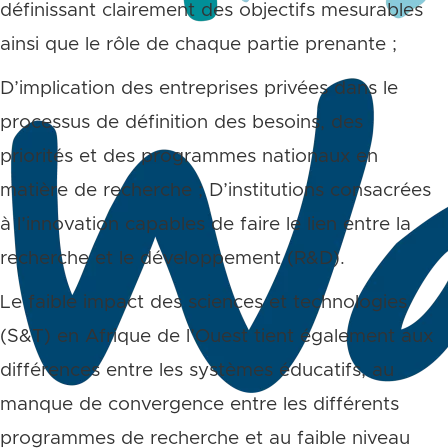
définissant clairement des objectifs mesurables
ainsi que le rôle de chaque partie prenante ;
D’implication des entreprises privées dans le
processus de définition des besoins, des
priorités et des programmes nationaux en
matière de recherche ; D’institutions consacrées
à l’innovation capables de faire le lien entre la
recherche et le développement (R&D).
Le faible impact des sciences et technologies
(S&T) en Afrique de l’Ouest tient également aux
différences entre les systèmes éducatifs, au
manque de convergence entre les différents
programmes de recherche et au faible niveau