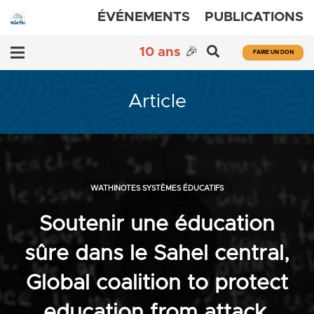
ÉVÉNEMENTS
PUBLICATIONS
10 ans
🎉
FAIRE UN DON
Article
WATHINOTES SYSTÈMES ÉDUCATIFS
Soutenir une éducation
sûre dans le Sahel central,
Global coalition to protect
education from attack,