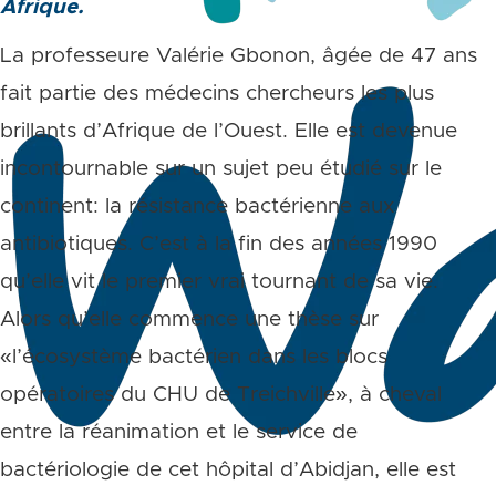
Afrique.
La professeure Valérie Gbonon, âgée de 47 ans
fait partie des médecins chercheurs les plus
brillants d’Afrique de l’Ouest. Elle est devenue
incontournable sur un sujet peu étudié sur le
continent: la résistance bactérienne aux
antibiotiques. C’est à la fin des années 1990
qu’elle vit le premier vrai tournant de sa vie.
Alors qu’elle commence une thèse sur
«l’écosystème bactérien dans les blocs
opératoires du CHU de Treichville», à cheval
entre la réanimation et le service de
bactériologie de cet hôpital d’Abidjan, elle est