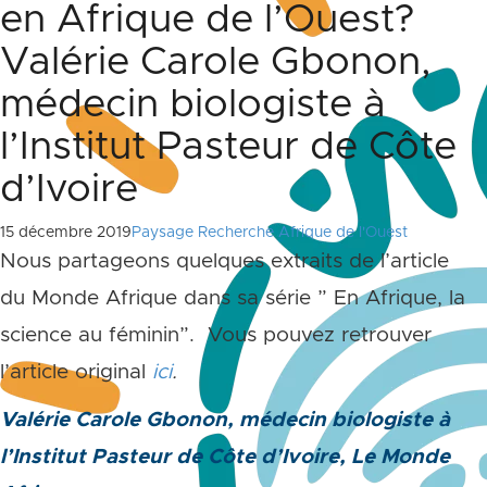
en Afrique de l’Ouest?
Valérie Carole Gbonon,
médecin biologiste à
l’Institut Pasteur de Côte
d’Ivoire
15 décembre 2019
Paysage Recherche Afrique de l'Ouest
Nous partageons quelques extraits de l’article
du Monde Afrique dans sa série ” En Afrique, la
science au féminin”. Vous pouvez retrouver
l’article original
ici
.
Valérie Carole Gbonon, médecin biologiste à
l’Institut Pasteur de Côte d’Ivoire, Le
Monde