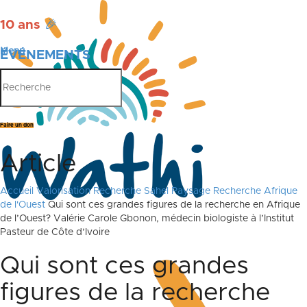
10 ans
🎉
Menu
ÉVÉNEMENTS
PUBLICATIONS
Faire un don
Article
Accueil
Valorisation Recherche Sahel
Paysage Recherche Afrique
de l'Ouest
Qui sont ces grandes figures de la recherche en Afrique
de l’Ouest? Valérie Carole Gbonon, médecin biologiste à l’Institut
Pasteur de Côte d’Ivoire
Qui sont ces grandes
figures de la recherche