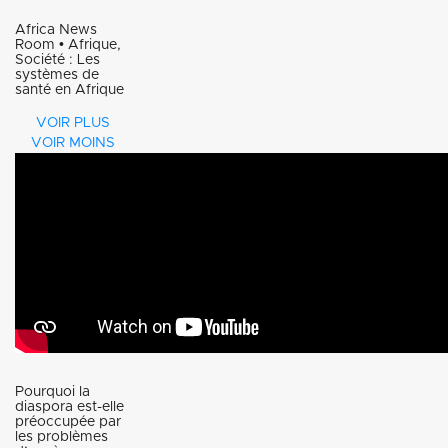
Africa News
Room • Afrique,
Société : Les
systèmes de
santé en Afrique
Les
VOIR PLUS
VOIR MOINS
systèmes de
santé en
Afrique,
avec Denis
da
Conceiçao
Courpotin
Pourquoi la
Expert en
diaspora est-elle
préoccupée par
santé
les problèmes