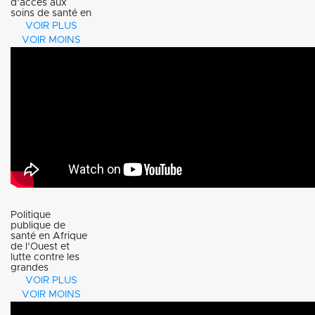
d’accès aux
publique et
soins de santé en
Afrique ?
VOIR PLUS
président de
VOIR MOINS
Le taux de
l’ONG
couverture
Action Plus
santé est
Sida Santé
très faible
dans
certains
pays
d’Afrique à
Politique
publique de
santé en Afrique
l’instar
de l’Ouest et
lutte contre les
du
grandes
pandémies :
VOIR PLUS
Cameroun.
VOIR MOINS
Lecture et
Dans cette