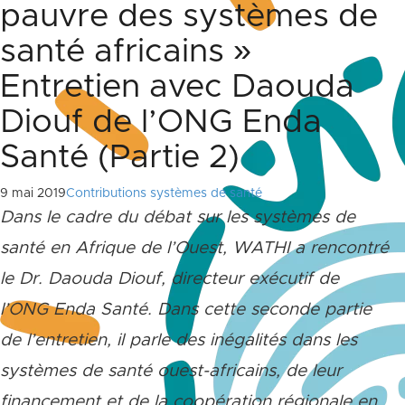
pauvre des systèmes de
santé africains »
Entretien avec Daouda
Diouf de l’ONG Enda
Santé (Partie 2)
9 mai 2019
Contributions systèmes de santé
Dans le cadre du débat sur les systèmes de
santé en Afrique de l’Ouest, WATHI a rencontré
le Dr. Daouda Diouf, directeur exécutif de
l
’
ONG Enda Santé. Dans cette seconde partie
de l’entretien, il parle des inégalités dans les
systèmes de santé ouest-africains, de leur
financement et de la coopération régionale en