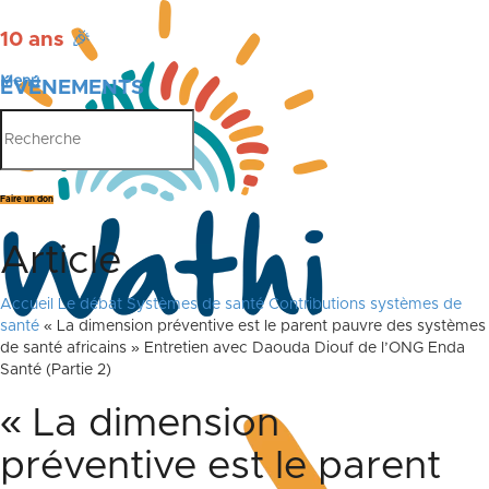
10 ans
🎉
Menu
ÉVÉNEMENTS
PUBLICATIONS
Faire un don
Article
Accueil
Le débat
Systèmes de santé
Contributions systèmes de
santé
« La dimension préventive est le parent pauvre des systèmes
de santé africains » Entretien avec Daouda Diouf de l’ONG Enda
Santé (Partie 2)
« La dimension
préventive est le parent