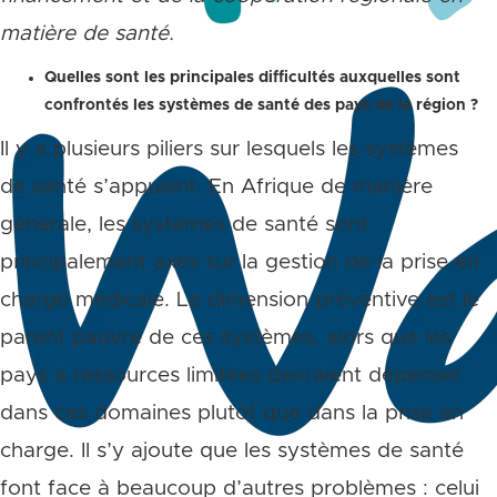
matière de santé.
Quelles sont les principales difficultés auxquelles sont
confrontés les systèmes de santé des pays de la région ?
Il y a plusieurs piliers sur lesquels les systèmes
de santé s’appuient. En Afrique de manière
générale, les systèmes de santé sont
principalement axés sur la gestion de la prise en
charge médicale. La dimension préventive est le
parent pauvre de ces systèmes, alors que les
pays à ressources limitées devraient dépenser
dans ces domaines plutôt que dans la prise en
charge. Il s’y ajoute que les systèmes de santé
font face à beaucoup d’autres problèmes : celui