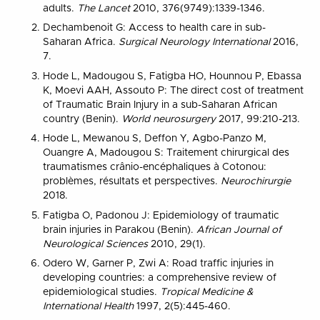
adults.
The Lancet
2010, 376(9749):1339-1346.
Dechambenoit G: Access to health care in sub-
Saharan Africa.
Surgical Neurology International
2016,
7.
Hode L, Madougou S, Fatigba HO, Hounnou P, Ebassa
K, Moevi AAH, Assouto P: The direct cost of treatment
of Traumatic Brain Injury in a sub-Saharan African
country (Benin).
World neurosurgery
2017, 99:210-213.
Hode L, Mewanou S, Deffon Y, Agbo-Panzo M,
Ouangre A, Madougou S: Traitement chirurgical des
traumatismes crânio-encéphaliques à Cotonou:
problèmes, résultats et perspectives.
Neurochirurgie
2018.
Fatigba O, Padonou J: Epidemiology of traumatic
brain injuries in Parakou (Benin).
African Journal of
Neurological Sciences
2010, 29(1).
Odero W, Garner P, Zwi A: Road traffic injuries in
developing countries: a comprehensive review of
epidemiological studies.
Tropical Medicine &
International Health
1997, 2(5):445-460.