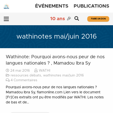
ÉVÉNEMENTS
PUBLICATIONS
10 ans
🎉
FAIRE UN DON
wathinotes mai/juin 2016
Wathinote: Pourquoi avons-nous peur de nos
langues nationales ? , Mamadou Ibra Sy
24 mai 2016
WATHI
ressources débats
,
wathinotes mai/juin 2016
4
Commentaires
Pourquoi avons-nous peur de nos langues nationales ?
Mamadou Ibra Sy, flamonline.com Lien vers le document
[Fr]Ces extraits ont pu être modifiés par WATHI. Les notes
de bas et de…