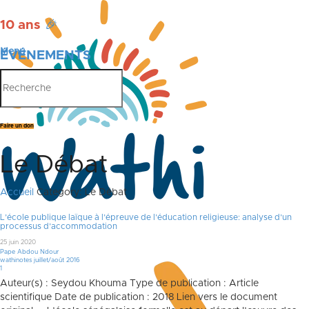
10 ans
🎉
Menu
ÉVÉNEMENTS
PUBLICATIONS
Faire un don
Le Débat
Accueil
Category: Le Débat
L’école publique laïque à l’épreuve de l’éducation religieuse: analyse d’un
processus d’accommodation
25 juin 2020
Pape Abdou Ndour
wathinotes juillet/août 2016
Commentaire
1
Auteur(s) : Seydou Khouma Type de publication : Article
scientifique Date de publication : 2018 Lien vers le document