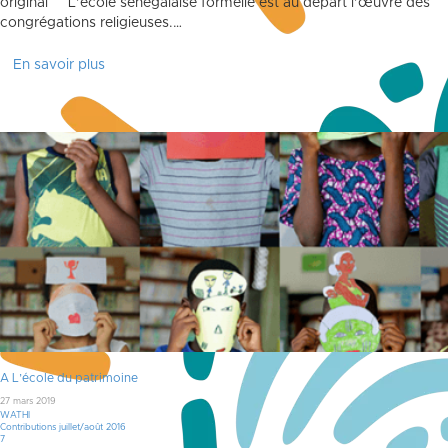
original L’école sénégalaise formelle est au départ l’œuvre des
congrégations religieuses.…
En savoir plus
A L’école du patrimoine
27 mars 2019
WATHI
Contributions juillet/août 2016
Commentaires
7