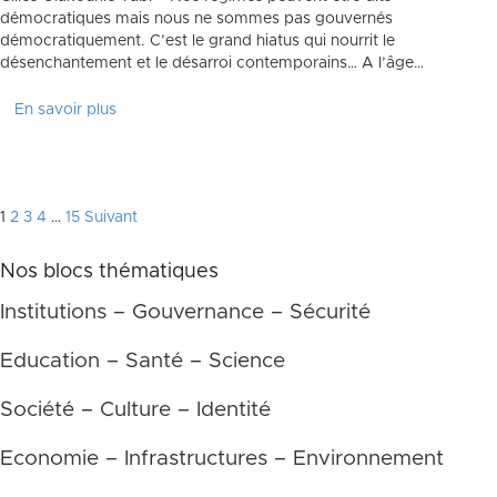
démocratiques mais nous ne sommes pas gouvernés
démocratiquement. C’est le grand hiatus qui nourrit le
désenchantement et le désarroi contemporains… A l’âge…
En savoir plus
Pagination
1
2
3
4
…
15
Suivant
des
Nos blocs thématiques
publications
Institutions – Gouvernance – Sécurité
Education – Santé – Science
Société – Culture – Identité
Economie – Infrastructures – Environnement