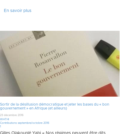
En savoir plus
Sortir de la désillusion démocratique et jeter les bases du « bon
gouvernement » en Afrique (et ailleurs)
23 décembre 2016
WATHI
Contributions septembre/octobre 2016
Commentaire
1
Gilles Olakounlé Yabi « Nos régimes peuvent être dits