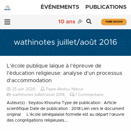
ÉVÉNEMENTS
PUBLICATIONS
10 ans
🎉
FAIRE UN DON
wathinotes juillet/août 2016
L’école publique laïque à l’épreuve de
l’éducation religieuse: analyse d’un processus
d’accommodation
25 juin 2020
Pape Abdou Ndour
wathinotes juillet/août 2016
1
Commentaire
Auteur(s) : Seydou Khouma Type de publication : Article
scientifique Date de publication : 2018 Lien vers le document
original L’école sénégalaise formelle est au départ l’œuvre
des congrégations religieuses.…